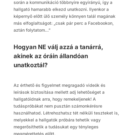
során a kommunikáció többnyire egyirányú, így a
hallgató hamarabb elkezd unatkozni. Ilyenkor a
képernyő előtt ülő személy könnyen talál magának
más elfoglaltságot: „csak pár perc a Facebookon,
aztán folytatom…”
Hogyan NE válj azzá a tanárrá,
akinek az óráin állandóan
unatkoztál?
Az érthető és figyelmet megragadó videók és
leírások biztosítása mellett adj lehetőséget a
hallgatóidnak arra, hogy remekeljenek! A
tudáspróbákat nem pusztán számonkérésre
használhatod. Létrehozhatsz tét nélküli teszteket is,
melyekkel a hallgatók próbára tehetik vagy
megerősíthetik a tudásukat egy tényleges
megmérettetés előtt.