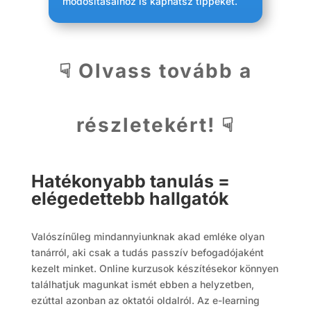
módosításaihoz is kaphatsz tippeket.
☟ Olvass tovább a
részletekért! ☟
Hatékonyabb tanulás =
elégedettebb hallgatók
Valószínűleg mindannyiunknak akad emléke olyan
tanárról, aki csak a tudás passzív befogadójaként
kezelt minket. Online kurzusok készítésekor könnyen
találhatjuk magunkat ismét ebben a helyzetben,
ezúttal azonban az oktatói oldalról. Az e-learning