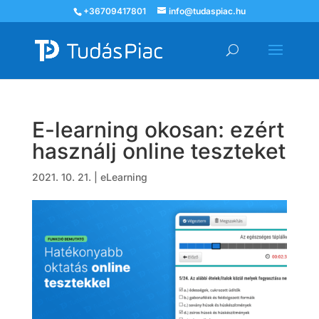
+36709417801
info@tudaspiac.hu
E-learning okosan: ezért
használj online teszteket
2021. 10. 21.
|
eLearning