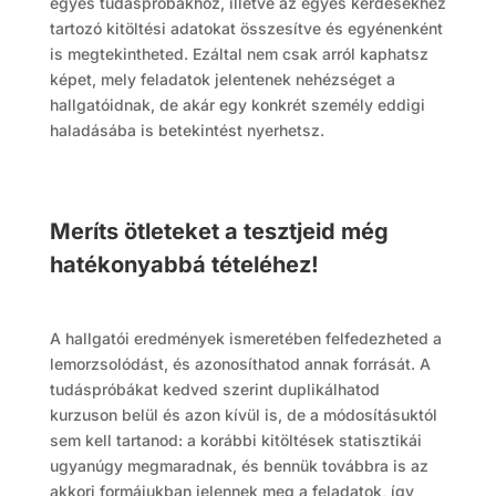
egyes tudáspróbákhoz, illetve az egyes kérdésekhez
tartozó kitöltési adatokat összesítve és egyénenként
is megtekintheted. Ezáltal nem csak arról kaphatsz
képet, mely feladatok jelentenek nehézséget a
hallgatóidnak, de akár egy konkrét személy eddigi
haladásába is betekintést nyerhetsz.
Meríts ötleteket a tesztjeid még
hatékonyabbá tételéhez!
A hallgatói eredmények ismeretében felfedezheted a
lemorzsolódást, és azonosíthatod annak forrását. A
tudáspróbákat kedved szerint duplikálhatod
kurzuson belül és azon kívül is, de a módosításuktól
sem kell tartanod: a korábbi kitöltések statisztikái
ugyanúgy megmaradnak, és bennük továbbra is az
akkori formájukban jelennek meg a feladatok, így