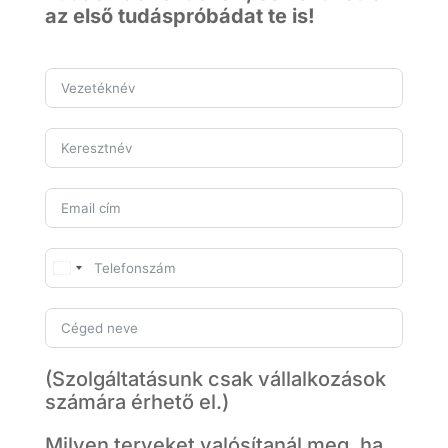
az első tudáspróbádat te is!
U
n
i
t
e
(Szolgáltatásunk csak vállalkozások
d
számára érhető el.)
S
t
Milyen terveket valósítanál meg, ha