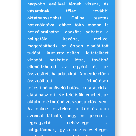
nagyobb eséllyel térnek vissza, és
vásárolnak tőled további
oktatóanyagokat. Online tesztek
használatával ehhez több módon is
hozzájárulhatsz: eszközt adhatsz a
hallgatóid kezébe, mellyel
megerősíthetik az éppen elsajátított
tudást, kurzusteljesítési feltételként
vizsgát hozhatsz létre, továbbá
ellenőrizheted az egyéni és az
összesített haladásukat. A megfelelően
összeállított felmérések
teljesítménynövelő hatása kutatásokkal
alátámasztott. Ne felejtsük emellett az
oktató felé történő visszacsatolást sem!
Az online tesztekkel a kitöltés után
azonnal látható, hogy mi jelenti a
legnagyobb nehézséget a
hallgatóidnak, így a kurzus esetleges