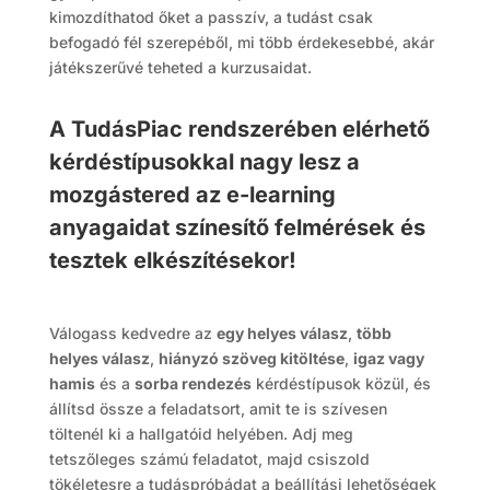
kimozdíthatod őket a passzív, a tudást csak
befogadó fél szerepéből, mi több érdekesebbé, akár
játékszerűvé teheted a kurzusaidat.
A TudásPiac rendszerében elérhető
kérdéstípusokkal nagy lesz a
mozgástered az e-learning
anyagaidat színesítő felmérések és
tesztek elkészítésekor!
Válogass kedvedre az
egy helyes válasz
,
több
helyes válasz
,
hiányzó szöveg kitöltése
,
igaz vagy
hamis
és a
sorba rendezés
kérdéstípusok közül, és
állítsd össze a feladatsort, amit te is szívesen
töltenél ki a hallgatóid helyében. Adj meg
tetszőleges számú feladatot, majd csiszold
tökéletesre a tudáspróbádat a beállítási lehetőségek