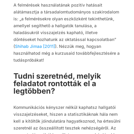
A felmérések használatának pozitív hatásait
alátámasztja a társadalomtudományos szakirodalom
is: „a felmérésekre olyan eszközként tekinthetünk,
amellyel segíthető a hallgatók tanulása, a
haladásukról visszajelzés kapható, illetve
döntéseket hozhatunk az oktatással kapcsolatban”
(
Shihab Jimaa [2011]
). Nézzük meg, hogyan
használhatod még a kurzusaid továbbfejlesztésére a
tudáspróbákat!
Tudni szeretnéd, melyik
feladatot rontották el a
legtöbben?
Kommunikációs kényszer nélkül kaphatsz hallgatói
visszajelzéseket, hiszen a statisztikáknak hála nem
kell a kitöltők jóindulatára hagyatkoznod, ha értesülni
szeretnél az összeállított tesztek nehézségéről. Az