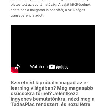
biztosított az auditálhatóság. A saját kitöltéseinek
adataihoz a hallgatód is hozzáfér, a szükséges
transzparencia adott.
Szeretnéd kipróbálni magad az e-
learning világában? Még magasabb
csúcsokra törnél? Jelentkezz
ingyenes bemutatónkra, nézd meg a
TudásPiac rendszert, és hozd létre