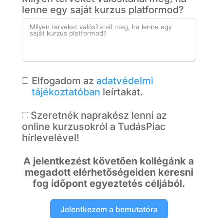
a
lenne egy saját kurzus platformod?
t
e
s
+
1
Elfogadom az
adatvédelmi
tájékoztatóban
leírtakat.
Szeretnék naprakész lenni az
online kurzusokról a TudásPiac
hírlevelével!
A jelentkezést követően kollégánk a
megadott elérhetőségeiden keresni
fog időpont egyeztetés céljából.
Jelentkezem a bemutatóra