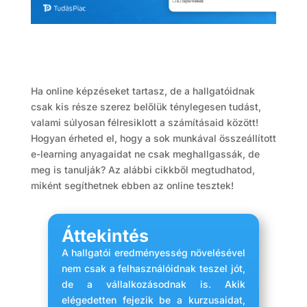
Ha online képzéseket tartasz, de a hallgatóidnak
csak kis része szerez belőlük ténylegesen tudást,
valami súlyosan félresiklott a számításaid között!
Hogyan érheted el, hogy a sok munkával összeállított
e-learning anyagaidat ne csak meghallgassák, de
meg is tanulják? Az alábbi cikkből megtudhatod,
miként segíthetnek ebben az online tesztek!
Áttekintés
A hallgatói eredményesség növelésével
nem csak a felhasználóidnak teszel jót,
de a vállalkozásodnak is. Akik
elégedetten fejezik be a kurzusaidat,