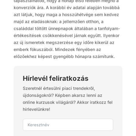
tapasztalhatod, hogy a hónap első felében megnő a
konverziók ára. A korábbi év adatai alapján továbbá
azt látjuk, hogy maga a hosszúhétvége sem kedvez
majd az eladásoknak: a jellemzően otthon, a
családdal töltött ünnepnapok általában a tanfolyam-
értékesítések csökkenésével járnak együtt. Ilyenkor
az új ismeretek megszerzése egy időre kikerül az
emberk fókuszából. Mindezek fényében az
előzőekhez képest gyengébb hónapra számítunk.
Hírlevél feliratkozás
Szeretnél értesülni piaci trendekről,
újdonságokról? Képben akarsz lenni az
online kurzusok világáról? Akkor iratkozz fel
hírlevelünkre!