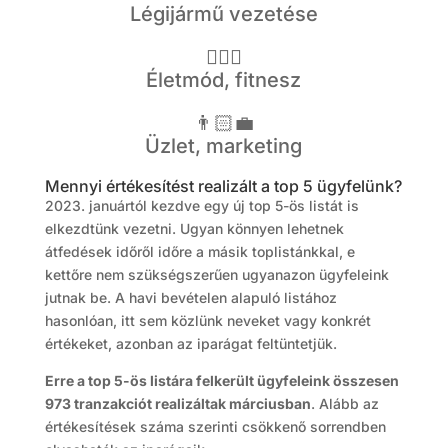
Légijármű vezetése
🤸🏻‍♂️
Életmód, fitnesz
👨🏻‍💼
Üzlet, marketing
Mennyi értékesítést realizált a top 5 ügyfelünk?
2023. januártól kezdve egy új top 5-ös listát is
elkezdtünk vezetni. Ugyan könnyen lehetnek
átfedések időről időre a másik toplistánkkal, e
kettőre nem szükségszerűen ugyanazon ügyfeleink
jutnak be. A havi bevételen alapuló listához
hasonlóan, itt sem közlünk neveket vagy konkrét
értékeket, azonban az iparágat feltüntetjük.
Erre a top 5-ös listára felkerült ügyfeleink összesen
973 tranzakciót realizáltak márciusban
. Alább az
értékesítések száma szerinti csökkenő sorrendben