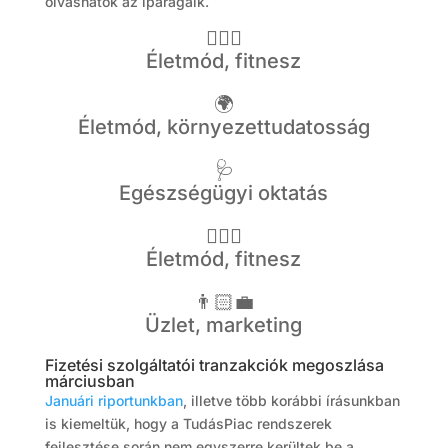
olvashatók az iparágaik.
🤸🏻‍♂️
Életmód, fitnesz
🌍
Életmód, környezettudatosság
🩺
Egészségügyi oktatás
🤸🏻‍♂️
Életmód, fitnesz
👨🏻‍💼
Üzlet, marketing
Fizetési szolgáltatói tranzakciók megoszlása
márciusban
Januári riportunkban
, illetve több korábbi írásunkban
is kiemeltük, hogy a TudásPiac rendszerek
fejlesztése során nem egyszerre kerültek be a