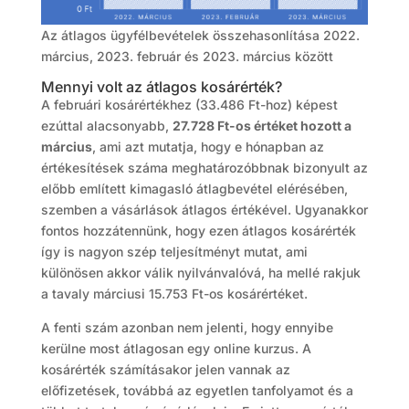
Az átlagos ügyfélbevételek összehasonlítása 2022.
március, 2023. február és 2023. március között
Mennyi volt az átlagos kosárérték?
A februári kosárértékhez (33.486 Ft-hoz) képest
ezúttal alacsonyabb,
27.728 Ft-os értéket hozott a
március
, ami azt mutatja, hogy e hónapban az
értékesítések száma meghatározóbbnak bizonyult az
előbb említett kimagasló átlagbevétel elérésében,
szemben a vásárlások átlagos értékével. Ugyanakkor
fontos hozzátennünk, hogy ezen átlagos kosárérték
így is nagyon szép teljesítményt mutat, ami
különösen akkor válik nyilvánvalóvá, ha mellé rakjuk
a tavaly márciusi 15.753 Ft-os kosárértéket.
A fenti szám azonban nem jelenti, hogy ennyibe
kerülne most átlagosan egy online kurzus. A
kosárérték számításakor jelen vannak az
előfizetések, továbbá az egyetlen tanfolyamot és a