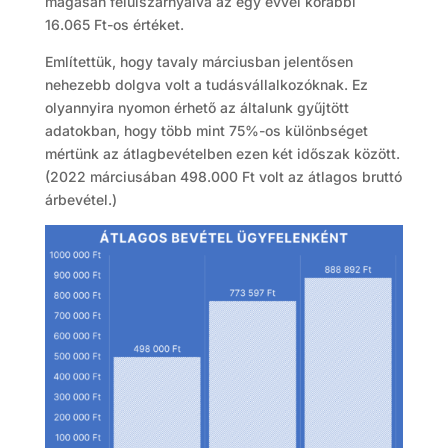
magasan felülszárnyalva az egy évvel korábbi
16.065 Ft-os értéket.
Említettük, hogy tavaly márciusban jelentősen
nehezebb dolgva volt a tudásvállalkozóknak. Ez
olyannyira nyomon érhető az általunk gyűjtött
adatokban, hogy több mint 75%-os különbséget
mértünk az átlagbevételben ezen két időszak között.
(2022 márciusában 498.000 Ft volt az átlagos bruttó
árbevétel.)