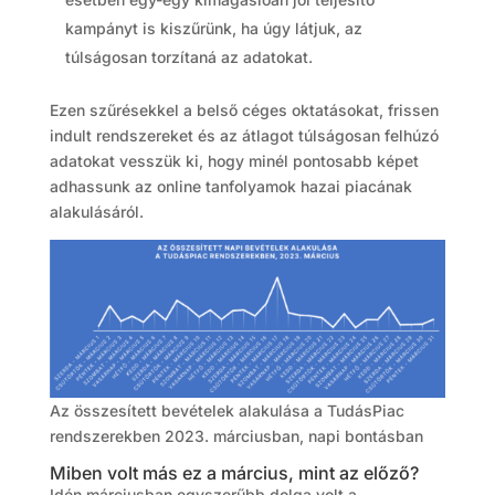
kampányt is kiszűrünk, ha úgy látjuk, az
túlságosan torzítaná az adatokat.
Ezen szűrésekkel a belső céges oktatásokat, frissen
indult rendszereket és az átlagot túlságosan felhúzó
adatokat vesszük ki, hogy minél pontosabb képet
adhassunk az online tanfolyamok hazai piacának
alakulásáról.
Az összesített bevételek alakulása a TudásPiac
rendszerekben 2023. márciusban, napi bontásban
Miben volt más ez a március, mint az előző?
Idén márciusban egyszerűbb dolga volt a