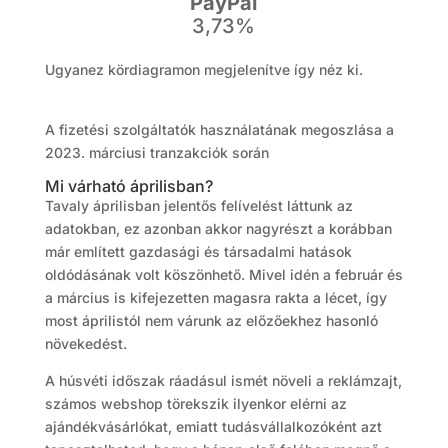
PayPal
3,73%
Ugyanez kördiagramon megjelenítve így néz ki.
A fizetési szolgáltatók használatának megoszlása a
2023. márciusi tranzakciók során
Mi várható áprilisban?
Tavaly áprilisban jelentős felívelést láttunk az
adatokban, ez azonban akkor nagyrészt a korábban
már említett gazdasági és társadalmi hatások
oldódásának volt köszönhető. Mivel idén a február és
a március is kifejezetten magasra rakta a lécet, így
most áprilistól nem várunk az előzőekhez hasonló
növekedést.
A húsvéti időszak ráadásul ismét növeli a reklámzajt,
számos webshop törekszik ilyenkor elérni az
ajándékvásárlókat, emiatt tudásvállalkozóként azt