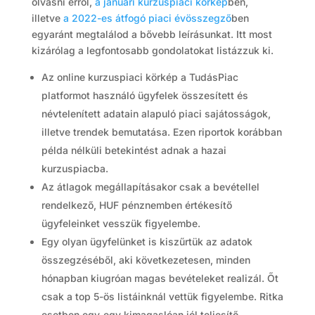
olvasni erről,
a januári kurzuspiaci körkép
ben,
illetve
a 2022-es átfogó piaci évösszegző
ben
egyaránt megtalálod a bővebb leírásunkat. Itt most
kizárólag a legfontosabb gondolatokat listázzuk ki.
Az online kurzuspiaci körkép a TudásPiac
platformot használó ügyfelek összesített és
névtelenített adatain alapuló piaci sajátosságok,
illetve trendek bemutatása. Ezen riportok korábban
példa nélküli betekintést adnak a hazai
kurzuspiacba.
Az átlagok megállapításakor csak a bevétellel
rendelkező, HUF pénznemben értékesítő
ügyfeleinket vesszük figyelembe.
Egy olyan ügyfelünket is kiszűrtük az adatok
összegzéséből, aki következetesen, minden
hónapban kiugróan magas bevételeket realizál. Őt
csak a top 5-ös listáinknál vettük figyelembe. Ritka
esetben egy-egy kimagaslóan jól teljesítő