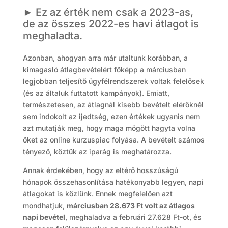
► Ez az érték nem csak a 2023-as,
de az összes 2022-es havi átlagot is
meghaladta.
Azonban, ahogyan arra már utaltunk korábban, a
kimagasló átlagbevételért főképp a márciusban
legjobban teljesítő ügyfélrendszerek voltak felelősek
(és az általuk futtatott kampányok). Emiatt,
természetesen, az átlagnál kisebb bevételt elérőknél
sem indokolt az ijedtség, ezen értékek ugyanis nem
azt mutatják meg, hogy maga mögött hagyta volna
őket az online kurzuspiac folyása. A bevételt számos
tényező, köztük az iparág is meghatározza.
Annak érdekében, hogy az eltérő hosszúságú
hónapok összehasonlítása hatékonyabb legyen, napi
átlagokat is közlünk. Ennek megfelelően azt
mondhatjuk,
márciusban 28.673 Ft volt az átlagos
napi bevétel
, meghaladva a februári 27.628 Ft-ot, és