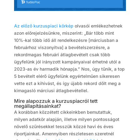
Az előző kurzuspiaci körkép
olvasói emlékezhetnek
azon előrejelzésünkre, miszerint: „Bár több mint
10%-kal több idő áll rendelkezésre [márciusban a
februárhoz viszonyítva] a bevételszerzésre, a
rekordmagas februári átlagbevételt csak több
ügyfelünk jól irányzott kampányaival érhetné utól a
2023-as év harmadik hónapja.” Nos, úgy tűnik, a top
5 bevételt elérő ügyfelünk egyértelműen sikeresen
vette ezt a kihívást, és így újabb rekord dőlt meg a
kimagasló márciusi átlagbevétellel.
Mire alapozzuk a kurzuspiacról tett
megállapításainkat?
A korábban közzétett cikkeinkben bemutattuk,
milyen adatkör alapján, illetve milyen pontosságot
növelő szűrésekkel tesszük közzé havi és éves
riportjainkat. Amennyiben részletesen szeretnél