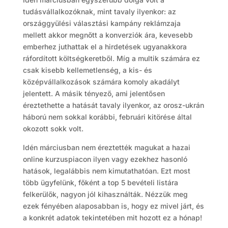
tudásvállalkozóknak, mint tavaly ilyenkor: az
országgyülési választási kampány reklámzaja
mellett akkor megnőtt a konverziók ára, kevesebb
emberhez juthattak el a hirdetések ugyanakkora
ráfordított költségkeretből. Míg a multik számára ez
csak kisebb kellemetlenség, a kis- és
középvállalkozások számára komoly akadályt
jelentett. A másik tényező, ami jelentősen
éreztethette a hatását tavaly ilyenkor, az orosz-ukrán
háború nem sokkal korábbi, februári kitörése által
okozott sokk volt.
Idén márciusban nem éreztették magukat a hazai
online kurzuspiacon ilyen vagy ezekhez hasonló
hatások, legalábbis nem kimutathatóan. Ezt most
több ügyfelünk, főként a top 5 bevételi listára
felkerülők, nagyon jól kihasználták. Nézzük meg
ezek fényében alaposabban is, hogy ez mivel járt, és
a konkrét adatok tekintetében mit hozott ez a hónap!