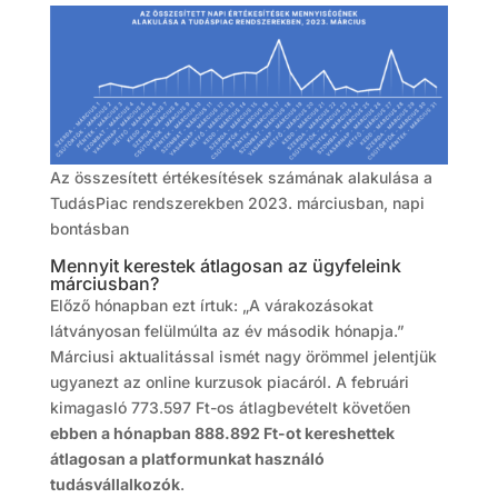
Az összesített értékesítések számának alakulása a
TudásPiac rendszerekben 2023. márciusban, napi
bontásban
Mennyit kerestek átlagosan az ügyfeleink
márciusban?
Előző hónapban ezt írtuk: „A várakozásokat
látványosan felülmúlta az év második hónapja.”
Márciusi aktualitással ismét nagy örömmel jelentjük
ugyanezt az online kurzusok piacáról. A februári
kimagasló 773.597 Ft-os átlagbevételt követően
ebben a hónapban 888.892 Ft-ot kereshettek
átlagosan a platformunkat használó
tudásvállalkozók
.