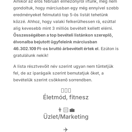
Amikor az erős februári élmezőnyről írtunk, még nem
gondoltuk, hogy márciusban egy még ennyivel szebb
eredményeket felmutató top 5-ös listát tehetünk
közzé. Ahhoz, hogy valaki felkerülhessen rá, ezúttal
alig kevesebb mint 3 milliós bevételt kellett elérni.
Összességében a top bevételi listánkon szereplő,
élvonalba bejutott ügyfeleink márciusban
46.302.109 Ft-os bruttó árbevételt értek el
. Ezúton is
gratulálunk nekik!
A lista résztvevőit név szerint ugyan nem tűntetjük
fel, de az iparágaik szerint bemutatjuk őket, a
bevételük szerint csökkenő sorrendben.
🤸🏻‍♂️
Életmód, fitnesz
👨🏻‍💼
Üzlet/Marketing
✈️