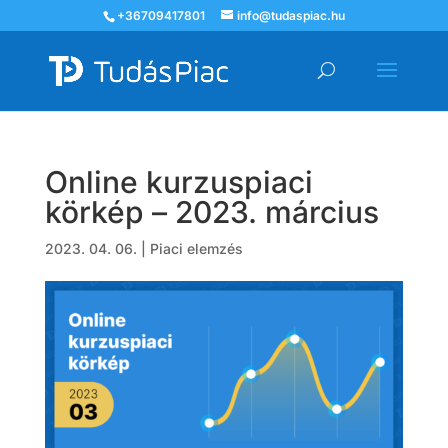
+36709417801
info@tudaspiac.hu
Online kurzuspiaci
körkép – 2023. március
2023. 04. 06.
|
Piaci elemzés