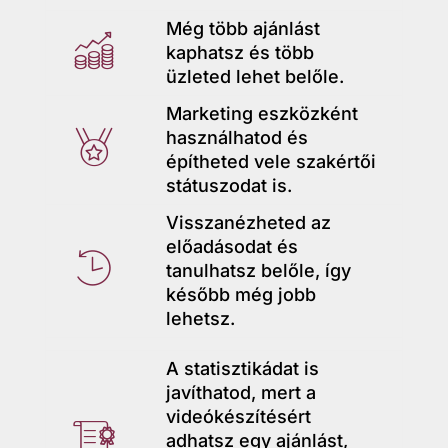
c
h
le
Még több ajánlást
k-
kaphatsz és több
e
ic
üzleted lehet belőle.
c
ci
c
Marketing eszközként
o
h
rc
használhatod és
k-
építheted vele szakértői
n
e
c
le
státuszodat is.
ci
c
Visszanézheted az
h
ic
előadásodat és
rc
k-
tanulhatsz belőle, így
e
o
később még jobb
c
le
ci
lehetsz.
c
n
h
ic
rc
k-
A statisztikádat is
e
javíthatod, mert a
o
le
ci
videókészítésért
adhatsz egy ajánlást,