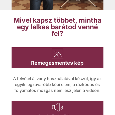
o
n
Mivel kapsz többet, mintha
egy lelkes barátod venné
fel?
i
Remegésmentes kép
m
A felvétel állvány használatával készül, így az
egyik legzavaróbb képi elem, a rázkódás és
a
folyamatos mozgás nem lesz jelen a videón.
g
e