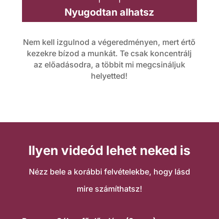
sl
Nyugodtan alhatsz
o
e
n
Nem kell izgulnod a végeredményen, mert értő
kezekre bízod a munkát. Te csak koncentrálj
e
az előadásodra, a többit mi megcsináljuk
helyetted!
p
ic
o
Ilyen videód lehet neked is
n
Nézz bele a korábbi felvételekbe, hogy lásd
mire számíthatsz!