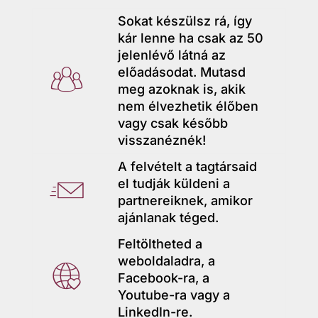
Sokat készülsz rá, így
kár lenne ha csak az 50
jelenlévő látná az
előadásodat. Mutasd
meg azoknak is, akik
c
nem élvezhetik élőben
vagy csak később
h
visszanéznék!
A felvételt a tagtársaid
e
el tudják küldeni a
partnereiknek, amikor
c
c
ajánlanak téged.
k-
Feltöltheted a
k
weboldaladra, a
ci
Facebook-ra, a
e
Youtube-ra vagy a
c
rc
LinkedIn-re.