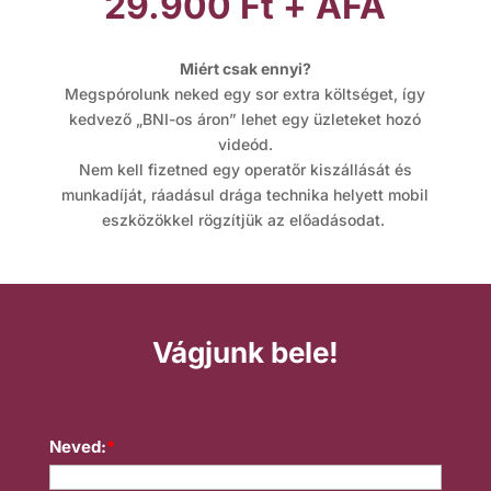
q
29.900 Ft + ÁFA
u
er
ic
u
d
a
Miért csak ennyi?
o
ar
Megspórolunk neked egy sor extra költséget, így
-
ic
kedvező „BNI-os áron” lehet egy üzleteket hozó
n
e
videód.
d
o
Nem kell fizetned egy operatőr kiszállását és
-
munkadíját, ráadásul drága technika helyett mobil
o
eszközökkel rögzítjük az előadásodat.
n
v
w
er
nl
Vágjunk bele!
t
o
ic
a
Neved:
*
o