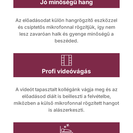
s
Jó minőségű hang
ic
o
Az előadásodat külön hangrögzítő eszközzel
o
és csíptetős mikrofonnal rögzítjük, így nem
u
lesz zavaróan halk és gyenge minőségű a
n
beszéded.
n
d
vi
Profi videóvágás
ic
d
o
A videót tapasztalt kollégánk vágja meg és az
előadásod diáit is beilleszti a felvételbe,
e
n
miközben a külső mikrofonnal rögzített hangot
is alászerkeszti.
o
ic