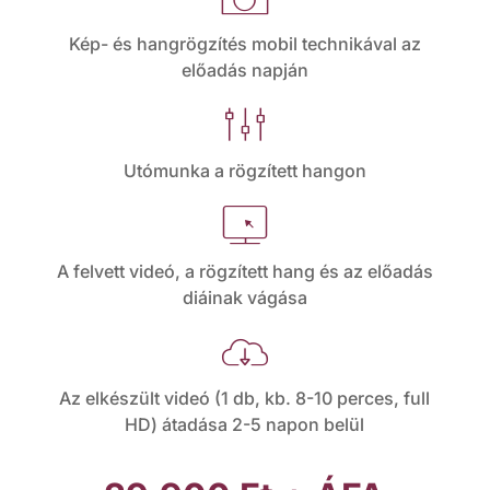
s
Kép- és hangrögzítés mobil technikával az
előadás napján
e
c
a
Utómunka a rögzített hangon
ur
dj
it
m
u
A felvett videó, a rögzített hang és az előadás
y-
diáinak vágása
o
st
c
ni
-
cl
a
Az elkészült videó (1 db, kb. 8-10 perces, full
to
s
HD) átadása 2-5 napon belül
o
m
r