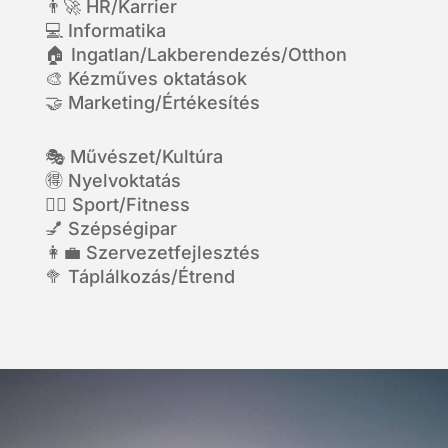
👨‍🚀 HR/Karrier
💻 Informatika
🏠 Ingatlan/Lakberendezés/Otthon
🎨 Kézműves oktatások
🤝 Marketing/Értékesítés
🎭 Művészet/Kultúra
🉐 Nyelvoktatás
🏃‍♂️ Sport/Fitness
💅 Szépségipar
👩‍💼 Szervezetfejlesztés
🥦 Táplálkozás/Étrend