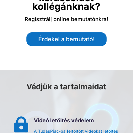
kollégánknak?
Regisztrálj online bemutatónkra!
Érdekel a bemutató!
Védjük a tartalmaidat

Videó letöltés védelem
A TudásPiac-ba feltöltött videókat letöltés