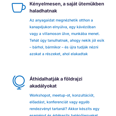

Kényelmesen, a saját ütemükben
haladhatnak
Az anyagaidat megnézhetik otthon a
kanapéjukon elnyúlva, egy kávézóban
vagy a villamoson ülve, munkába menet.
Tehát úgy tanulhatnak, ahogy nekik jól esik
– bárhol, bármikor – és újra tudják nézni
azokat a részeket, ahol elakadtak

Áthidalhatják a földrajzi
akadályokat
Workshopot, meetup-ot, konzultációt,
előadást, konferenciát vagy egyéb
rendezvényt tartanál? Akkor készíts egy
eseményt és értékesíts belépőjegyeket