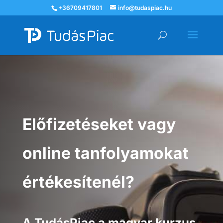
+36709417801
info@tudaspiac.hu
Előfizetéseket vagy
online tanfolyamokat
értékesítenél?
A TudásPiac a magyar kurzus