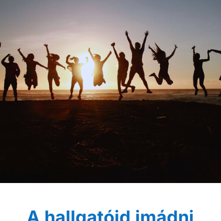
A hallgatóid imádni