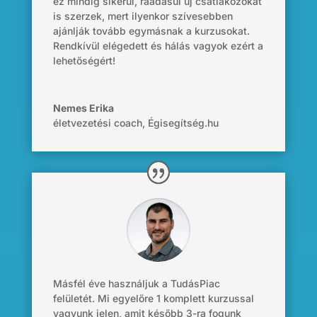
ez mindig sikerül, ráadásul új csatlakozókat
is szerzek, mert ilyenkor szívesebben
ajánlják tovább egymásnak a kurzusokat.
Rendkívül elégedett és hálás vagyok ezért a
lehetőségért!
Nemes Erika
életvezetési coach
,
Égisegítség.hu
Másfél éve használjuk a
TudásPiac
felületét. Mi
egyelőre
1 komplett kurzussal
vagyunk jelen, amit később 3-ra fogunk