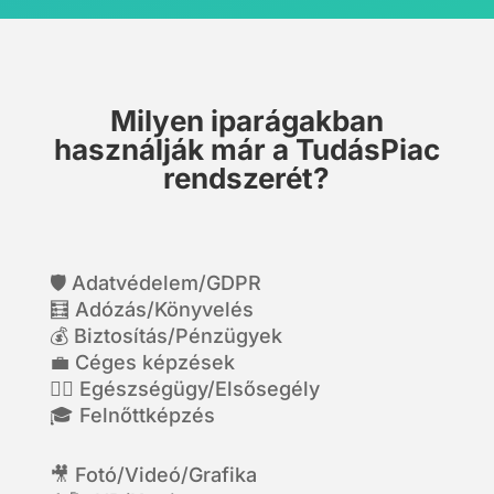
Milyen iparágakban
használják már a TudásPiac
rendszerét?
🛡 Adatvédelem/GDPR
🧮 Adózás/Könyvelés
💰 Biztosítás/Pénzügyek
‍💼 Céges képzések
👩‍⚕️ Egészségügy/Elsősegély
🎓 Felnőttképzés
🎥 Fotó/Videó/Grafika