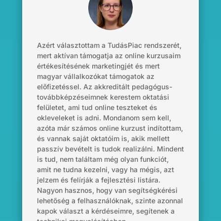
Azért választottam a TudásPiac rendszerét,
mert aktívan támogatja az online kurzusaim
értékesítésének marketingjét és mert
magyar vállalkozókat támogatok az
előfizetéssel. Az akkreditált pedagógus-
továbbképzéseimnek kerestem oktatási
felületet, ami tud online teszteket és
okleveleket is adni. Mondanom sem kell,
azóta már számos online kurzust indítottam,
és vannak saját oktatóim is, akik mellett
passzív bevételt is tudok realizálni. Mindent
is tud, nem találtam még olyan funkciót,
amit ne tudna kezelni, vagy ha mégis, azt
jelzem és felírják a fejlesztési listára.
Nagyon hasznos, hogy van segítségkérési
lehetőség a felhasználóknak, szinte azonnal
kapok választ a kérdéseimre, segítenek a