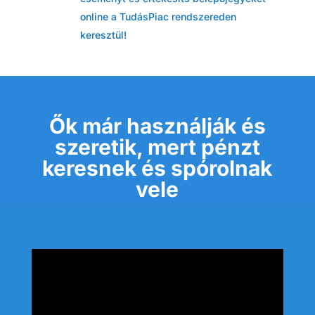
online a TudásPiac rendszereden
keresztül!
Ők már használják és
szeretik,
mert pénzt
keresnek és spórolnak
vele