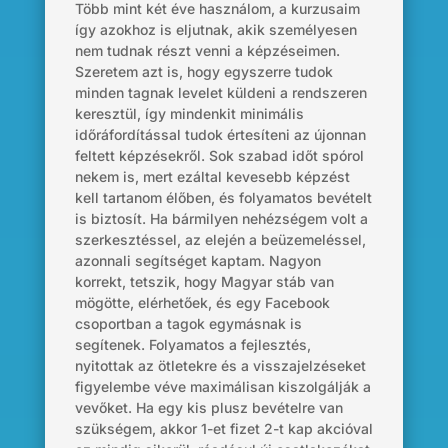
Több mint két éve használom, a kurzusaim
így azokhoz is eljutnak, akik személyesen
nem tudnak részt venni a képzéseimen.
Szeretem azt is, hogy egyszerre tudok
minden tagnak levelet küldeni a rendszeren
keresztül, így mindenkit minimális
időráfordítással tudok értesíteni az újonnan
feltett képzésekről. Sok szabad időt spórol
nekem is, mert ezáltal kevesebb képzést
kell tartanom élőben, és folyamatos bevételt
is biztosít. Ha bármilyen nehézségem volt a
szerkesztéssel, az elején a beüzemeléssel,
azonnali segítséget kaptam. Nagyon
korrekt, tetszik, hogy Magyar stáb van
mögötte, elérhetőek, és egy Facebook
csoportban a tagok egymásnak is
segítenek. Folyamatos a fejlesztés,
nyitottak az ötletekre és a visszajelzéseket
figyelembe véve maximálisan kiszolgálják a
vevőket. Ha egy kis plusz bevételre van
szükségem, akkor 1-et fizet 2-t kap akcióval