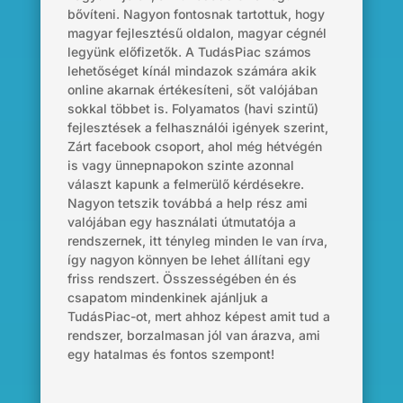
bővíteni. Nagyon fontosnak tartottuk, hogy
magyar fejlesztésű oldalon, magyar cégnél
legyünk előfizetők. A
TudásPiac
számos
lehetőséget kínál mindazok
számára
akik
online akarnak értékesíteni,
sőt
valójában
sokkal többet is. Folyamatos (havi szintű)
fejlesztések a felhasználói igények szerint,
Zárt facebook csoport, ahol még hétvégén
is vagy ünnepnapokon szinte azonnal
választ kapunk a felmerülő kérdésekre.
Nagyon tetszik továbbá a
help
rész
ami
valójában egy használati útmutatója a
rendszernek, itt tényleg minden le van írva,
így nagyon könnyen be lehet állítani egy
friss rendszert. Összességében én és
csapatom mindenkinek ajánljuk a
TudásPiac
-ot, mert ahhoz
képest
amit tud a
rendszer, borzalmasan jól van árazva, ami
egy hatalmas és fontos szempont!