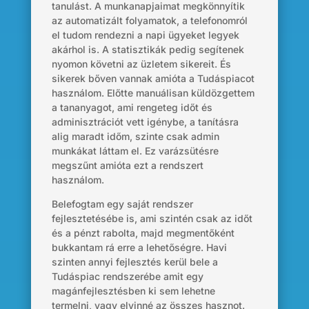
tanulást. A munkanapjaimat megkönnyítik
az automatizált folyamatok, a telefonomról
el tudom rendezni a napi ügyeket legyek
akárhol is. A statisztikák pedig segítenek
nyomon követni az üzletem sikereit. És
sikerek bőven vannak amióta a Tudáspiacot
használom. Előtte manuálisan küldözgettem
a tananyagot, ami rengeteg időt és
adminisztrációt vett igénybe, a tanításra
alig maradt időm, szinte csak admin
munkákat láttam el. Ez varázsütésre
megszűnt amióta ezt a rendszert
használom.
Belefogtam egy saját rendszer
fejlesztetésébe is, ami szintén csak az időt
és a pénzt rabolta, majd megmentőként
bukkantam rá erre a lehetőségre. Havi
szinten annyi fejlesztés kerül bele a
Tudáspiac rendszerébe amit egy
magánfejlesztésben ki sem lehetne
termelni, vagy elvinné az összes hasznot.