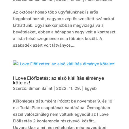
Az október hónap több ügyfelünknek is erős
forgalmat hozott, nagyon szép összesített számokat
láthattunk. Ugyanakkor jobban megvizsgálva a
bevételeket, ebben a hónapban nagy volt a kontraszt
a lista felső szegmense és a többiek között. A
szakadék azért volt látványos,...
I Love Előfizetés: az első kiállítás élménye
kötelez!
Szerző:
Simon Bálint
|
2022. 11. 29.
|
Egyéb
Különleges dátumként íródott be november 9. és 10-
e a TudásPiac csapatának naptárába. Önmagában
ezzel valószínűleg nem voltunk egyedül az I Love
Előfizetés 2 konferencia résztvevői között.
Ugyanakkor a mi részvételünket még egyedibbé