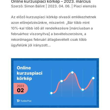
Online kurzuspiaci körkép – 2023. március
Szerző:
Simon Bálint
|
2023. 04. 06.
|
Piaci elemzés
Az előző kurzuspiaci körkép olvasói emlékezhetnek
azon előrejelzésünkre, miszerint: „Bár több mint
10%-kal több idő áll rendelkezésre [márciusban a
februárhoz viszonyítva] a bevételszerzésre, a
rekordmagas februári átlagbevételt csak több
ügyfelünk jól irányzott...