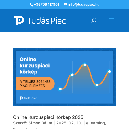
+36709417801
info@tudaspiac.hu
Online Kurzuspiaci Körkép 2025
Szerző:
Simon Bálint
|
2025. 02. 20.
|
eLearning
,