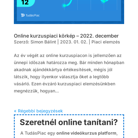
Online kurzuspiaci körkép – 2022. december
Szerző:
Simon Bálint
|
2023. 01. 02.
|
Piaci elemzés
Az év végét az online kurzuspiacon is jellemzően az
ünnepi időszak határozza meg. Bár minden hónapban
akadnak ajándékkártya értékesítések, mégis jól
látszik, hogy ilyenkor választja őket a legtöbb
vásárló. Ezen évzáró kurzuspiaci elemzésünkben
megnézzük, hogyan...
« Régebbi bejegyzések
Szeretnél online tanítani?
A TudásPiac egy
online videókurzus platform
,