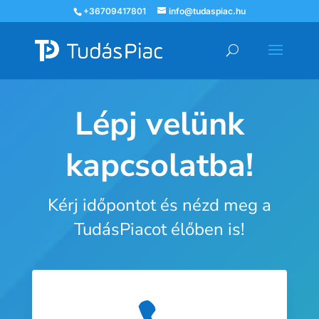
+36709417801
info@tudaspiac.hu
Lépj velünk
kapcsolatba!
Kérj időpontot és nézd meg a
TudásPiacot élőben is!