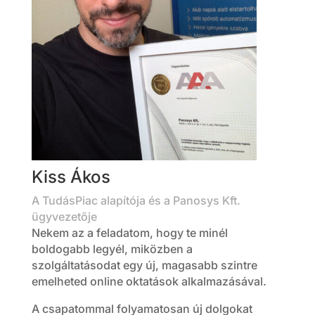
Kiss Ákos
A TudásPiac alapítója és a Panosys Kft.
ügyvezetője
Nekem az a feladatom, hogy te minél
boldogabb legyél, miközben a
szolgáltatásodat egy új, magasabb szintre
emelheted online oktatások alkalmazásával.
A csapatommal folyamatosan új dolgokat