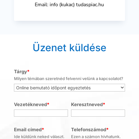
Email: info (kukac) tudaspiac.hu
Üzenet küldése
Tárgy
*
Milyen témában szeretnéd felvenni velünk a kapcsolatot?
Vezetékneved
*
Keresztneved
*
Email címed
*
Telefonszámod
*
Ide küldünk neked választ.
Ezen a számon hívhatunk.