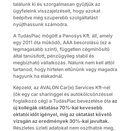
találunk ki és szorgalmasan gyűjtjük az
ügyfeleink visszajelzéseit, hogy azokat
beépítve még szuperebb szolgáltatást
nyújthassunk számodra.
A TudásPiac mögött a Panosys Kft. áll, amely
egy 2011 óta működő, AAA besorolású (ez a
legmagasabb szint), független cégminősítő
által tanúsított, pénzügyileg stabil és
megbízható vállalkozás. Nálunk nem kell attól
tartanod, hogy hirtelen eltűnünk vagy magadra
hagyunk ha elakadnál.
Képzeld, az AVALON Car(e) Services Kft-nél
(ők egy car sharinggel és autókölcsönzéssel
foglalkozó cég) a TudásPiac bevezetése óta
az
új kollégák oktatása 70%-kal kevesebb
oktatói időt igényel, míg az oktatást követő
vizsgán az eredmények 30%-kal javultak.
Részletes üzleti adatokat nem oszthatok meg,