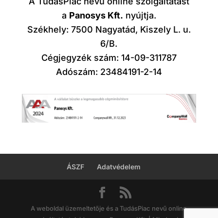
A TudásPiac nevű online szolgáltatást
a
Panosys Kft.
nyújtja.
Székhely: 7500 Nagyatád, Kiszely L. u.
6/B.
Cégjegyzék szám: 14-09-311787
Adószám: 23484191-2-14
ÁSZF
Adatvédelem
A weboldal üzemeltetője és a TudásPiac nevű online