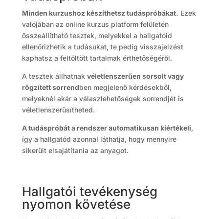
Minden kurzushoz készíthetsz tudáspróbákat.
Ezek
valójában az online kurzus platform felületén
összeállítható tesztek, melyekkel a hallgatóid
ellenőrizhetik a tudásukat, te pedig visszajelzést
kaphatsz a feltöltött tartalmak érthetőségéről.
A tesztek állhatnak
véletlenszerűen sorsolt vagy
rögzített sorrend
ben megjelenő kérdésekből,
melyeknél akár a válaszlehetőségek sorrendjét is
véletlenszerűsítheted.
A tudáspróbát a rendszer automatikusan kiértékeli
,
így a hallgatód azonnal láthatja, hogy mennyire
sikerült elsajátítania az anyagot.
Hallgatói tevékenység
nyomon követése