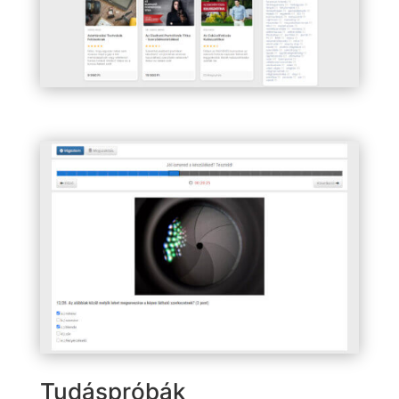
Tudáspróbák