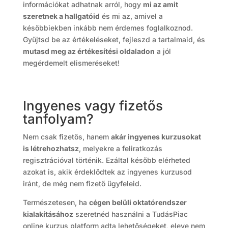
információkat adhatnak arról, hogy
mi az amit
szeretnek a hallgatóid
és mi az, amivel a
későbbiekben inkább nem érdemes foglalkoznod.
Gyűjtsd be az értékeléseket, fejleszd a tartalmaid, és
mutasd meg az értékesítési oldaladon
a jól
megérdemelt elismeréseket!
Ingyenes vagy fizetős
tanfolyam?
Nem csak fizetős, hanem
akár ingyenes kurzusokat
is létrehozhatsz
, melyekre a feliratkozás
regisztrációval történik. Ezáltal később elérheted
azokat is, akik érdeklődtek az ingyenes kurzusod
iránt, de még nem fizető ügyfeleid.
Természetesen, ha
cégen belüli oktatórendszer
kialakításához
szeretnéd használni a TudásPiac
online kurzus platform adta lehetőségeket, eleve nem