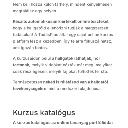
Nem kell hozzá külön tárhely, mindent kényelmesen
megtalálsz egy helyen.
Készíts automatikusan kiértékelt online teszteket
,
hogy a hallgatóid ellenőrizni tudják a megszerzett
tudásukat! A TudásPiac által egy saját online kurzus
platform lesz a kezedben, így te arra fókuszálhatsz,
ami igazán fontos.
A kurzusaidon belül
a hallgatók láthatják, hol
tartanak
, melyik videókat nézték már meg, melyiket
csak részlegesen, melyik fájlokat töltötték le, stb.
Természetesen
neked is rálátásod van a hallgatói
tevékenységekre
mint a rendszer tulajdonosa.
Kurzus katalógus
A kurzus katalógus az online tananyag portfóliódat