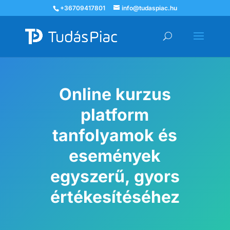
+36709417801
info@tudaspiac.hu
Online kurzus
platform
tanfolyamok és
események
egyszerű, gyors
értékesítéséhez