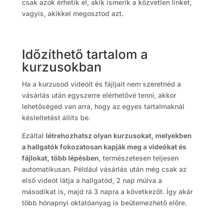
csak azok érhetik el, akik ismerik a közvetlen linket,
vagyis, akikkel megosztod azt.
Időzíthető tartalom a
kurzusokban
Ha a kurzusod videóit és fájljait nem szeretnéd a
vásárlás után egyszerre elérhetővé tenni, akkor
lehetőséged van arra, hogy az egyes tartalmaknál
késleltetést állíts be.
Ezáltal
létrehozhatsz olyan kurzusokat, melyekben
a hallgatók fokozatosan kapják meg a videókat és
fájlokat, több lépésben
, természetesen teljesen
automatikusan. Például vásárlás után még csak az
első videót látja a hallgatód, 2 nap múlva a
másodikat is, majd rá 3 napra a következőt. Így akár
több hónapnyi oktatóanyag is beütemezhető előre.