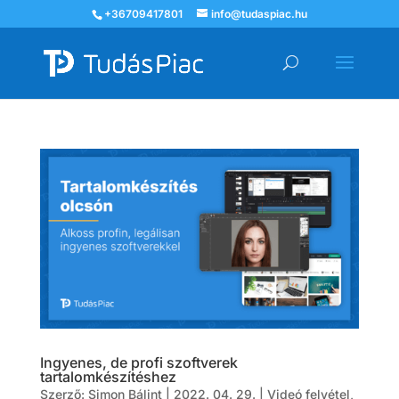
+36709417801
info@tudaspiac.hu
Ingyenes, de profi szoftverek
tartalomkészítéshez
Szerző:
Simon Bálint
|
2022. 04. 29.
|
Videó felvétel
,