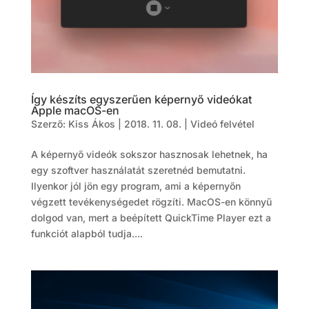
Így készíts egyszerűen képernyő videókat
Apple macOS-en
Szerző:
Kiss Ákos
|
2018. 11. 08.
|
Videó felvétel
A képernyő videók sokszor hasznosak lehetnek, ha
egy szoftver használatát szeretnéd bemutatni.
Ilyenkor jól jön egy program, ami a képernyőn
végzett tevékenységedet rögzíti. MacOS-en könnyű
dolgod van, mert a beépített QuickTime Player ezt a
funkciót alapból tudja....