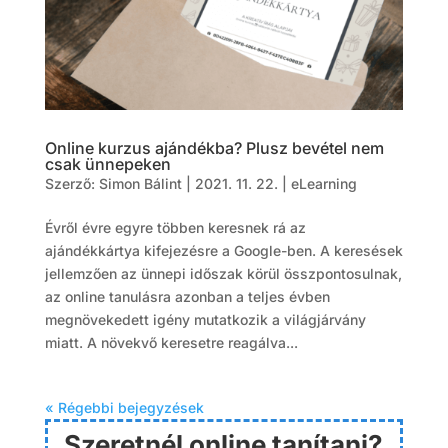
Online kurzus ajándékba? Plusz bevétel nem
csak ünnepeken
Szerző:
Simon Bálint
|
2021. 11. 22.
|
eLearning
Évről évre egyre többen keresnek rá az
ajándékkártya kifejezésre a Google-ben. A keresések
jellemzően az ünnepi időszak körül összpontosulnak,
az online tanulásra azonban a teljes évben
megnövekedett igény mutatkozik a világjárvány
miatt. A növekvő keresetre reagálva...
« Régebbi bejegyzések
Szeretnél online tanítani?