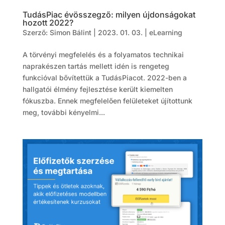
TudásPiac évösszegző: milyen újdonságokat
hozott 2022?
Szerző:
Simon Bálint
|
2023. 01. 03.
|
eLearning
A törvényi megfelelés és a folyamatos technikai
naprakészen tartás mellett idén is rengeteg
funkcióval bővítettük a TudásPiacot. 2022-ben a
hallgatói élmény fejlesztése került kiemelten
fókuszba. Ennek megfelelően felületeket újítottunk
meg, további kényelmi...