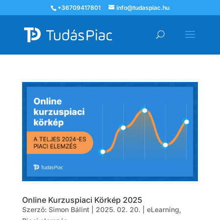
+36709417801
info@tudaspiac.hu
Online Kurzuspiaci Körkép 2025
Szerző:
Simon Bálint
|
2025. 02. 20.
|
eLearning
,