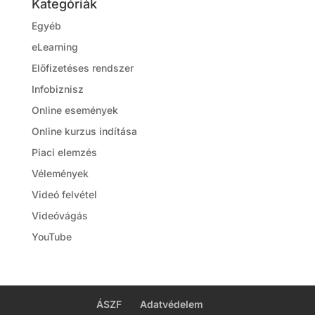
Kategóriák
Egyéb
eLearning
Előfizetéses rendszer
Infobiznisz
Online események
Online kurzus indítása
Piaci elemzés
Vélemények
Videó felvétel
Videóvágás
YouTube
ÁSZF
Adatvédelem