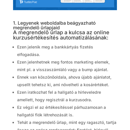
1. Legyenek weboldalba beágyazható
megrendelő űrlapjaid
A megrendelő űrlap a kulcsa az online
kurzusértékesítés automatizálásának:
Ezen jelenik meg a bankkártyás fizetés
elfogadása.
Ezen jelenhetnek meg fontos marketing elemek,
mint pl. a visszaszámláló vagy a bump ajánlat.
Ennek van köszönőoldala, ahova újabb ajánlatot,
upsellt tehetsz ki, ami növelheti a kosárértéket.
Ezen iratkozhat fel a hallgató a hírleveledre
amellett, hogy regisztrál a kurzusodra.
Ez végzi el az értékesítéssel párhuzamosan a
hallgatói fiók létrehozását is.
Tehát a megrendelő űrlap, mint egy ragasztó, tartja
össze az egész rendszeredet: fizetést, hírlevél