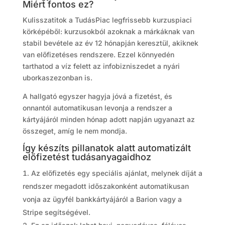
Miért fontos ez?
Kulisszatitok a TudásPiac legfrissebb kurzuspiaci
körképéből: kurzusokból azoknak a márkáknak van
stabil bevétele az év 12 hónapján keresztül, akiknek
van előfizetéses rendszere. Ezzel könnyedén
tarthatod a víz felett az infobizniszedet a nyári
uborkaszezonban is.
A hallgató egyszer hagyja jóvá a fizetést, és
onnantól automatikusan levonja a rendszer a
kártyájáról minden hónap adott napján ugyanazt az
összeget, amíg le nem mondja.
Így készíts pillanatok alatt automatizált
előfizetést tudásanyagaidhoz
Az előfizetés egy speciális ajánlat, melynek díját a
rendszer megadott időszakonként automatikusan
vonja az ügyfél bankkártyájáról a Barion vagy a
Stripe segítségével.