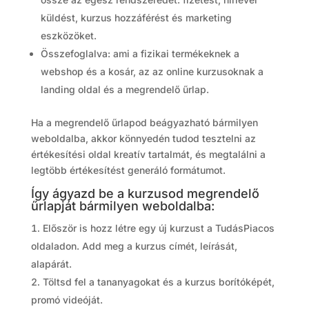
küldést, kurzus hozzáférést és marketing
eszközöket.
Összefoglalva: ami a fizikai termékeknek a
webshop és a kosár, az az online kurzusoknak a
landing oldal és a megrendelő űrlap.
Ha a megrendelő űrlapod beágyazható bármilyen
weboldalba, akkor könnyedén tudod tesztelni az
értékesítési oldal kreatív tartalmát, és megtalálni a
legtöbb értékesítést generáló formátumot.
Így ágyazd be a kurzusod megrendelő
űrlapját bármilyen weboldalba:
Először is hozz létre egy új kurzust a TudásPiacos
oldaladon. Add meg a kurzus címét, leírását,
alapárát.
Töltsd fel a tananyagokat és a kurzus borítóképét,
promó videóját.