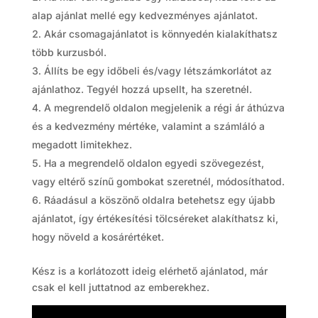
alap ajánlat mellé egy kedvezményes ajánlatot.
Akár csomagajánlatot is könnyedén kialakíthatsz
több kurzusból.
Állíts be egy időbeli és/vagy létszámkorlátot az
ajánlathoz. Tegyél hozzá upsellt, ha szeretnél.
A megrendelő oldalon megjelenik a régi ár áthúzva
és a kedvezmény mértéke, valamint a számláló a
megadott limitekhez.
Ha a megrendelő oldalon egyedi szövegezést,
vagy eltérő színű gombokat szeretnél, módosíthatod.
Ráadásul a köszönő oldalra betehetsz egy újabb
ajánlatot, így értékesítési tölcséreket alakíthatsz ki,
hogy növeld a kosárértéket.
Kész is a korlátozott ideig elérhető ajánlatod, már
csak el kell juttatnod az emberekhez.