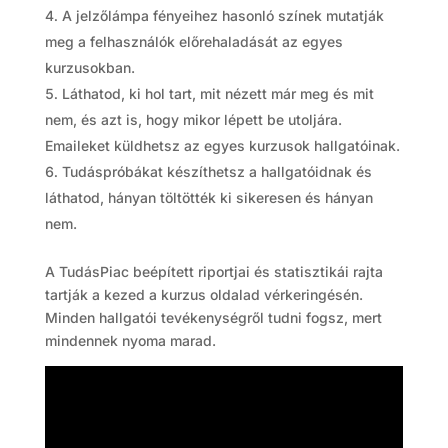
A jelzőlámpa fényeihez hasonló színek mutatják
meg a felhasználók előrehaladását az egyes
kurzusokban.
Láthatod, ki hol tart, mit nézett már meg és mit
nem, és azt is, hogy mikor lépett be utoljára.
Emaileket küldhetsz az egyes kurzusok hallgatóinak.
Tudáspróbákat készíthetsz a hallgatóidnak és
láthatod, hányan töltötték ki sikeresen és hányan
nem.
A TudásPiac beépített riportjai és statisztikái rajta
tartják a kezed a kurzus oldalad vérkeringésén.
Minden hallgatói tevékenységről tudni fogsz, mert
mindennek nyoma marad.