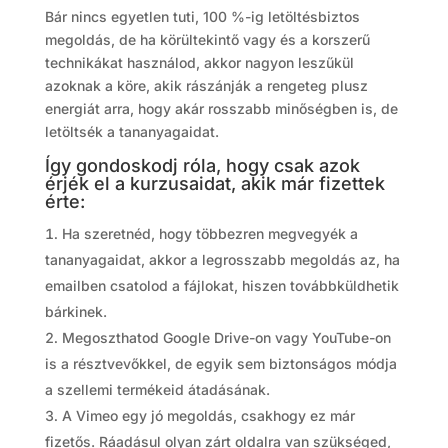
Bár nincs egyetlen tuti, 100 %-ig letöltésbiztos
megoldás, de ha körültekintő vagy és a korszerű
technikákat használod, akkor nagyon leszűkül
azoknak a köre, akik rászánják a rengeteg plusz
energiát arra, hogy akár rosszabb minőségben is, de
letöltsék a tananyagaidat.
Így gondoskodj róla, hogy csak azok
érjék el a kurzusaidat, akik már fizettek
érte:
Ha szeretnéd, hogy többezren megvegyék a
tananyagaidat, akkor a legrosszabb megoldás az, ha
emailben csatolod a fájlokat, hiszen továbbküldhetik
bárkinek.
Megoszthatod Google Drive-on vagy YouTube-on
is a résztvevőkkel, de egyik sem biztonságos módja
a szellemi termékeid átadásának.
A Vimeo egy jó megoldás, csakhogy ez már
fizetős. Ráadásul olyan zárt oldalra van szükséged,