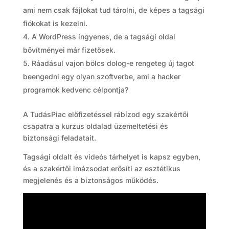
ami nem csak fájlokat tud tárolni, de képes a tagsági
fiókokat is kezelni.
A WordPress ingyenes, de a tagsági oldal
bővítményei már fizetősek.
Ráadásul vajon bölcs dolog-e rengeteg új tagot
beengedni egy olyan szoftverbe, ami a hacker
programok kedvenc célpontja?
A TudásPiac előfizetéssel rábízod egy szakértői
csapatra a kurzus oldalad üzemeltetési és
biztonsági feladatait.
Tagsági oldalt és videós tárhelyet is kapsz egyben,
és a szakértői imázsodat erősíti az esztétikus
megjelenés és a biztonságos működés.