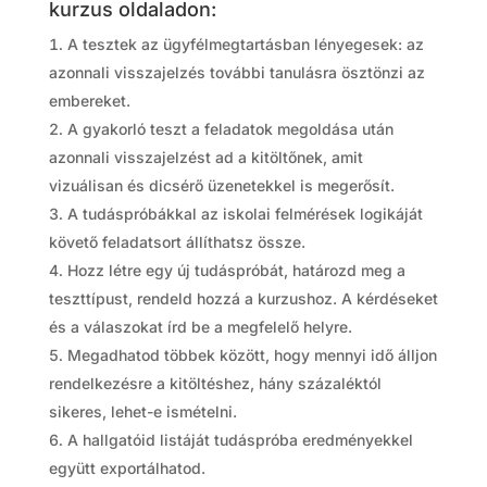
kurzus oldaladon:
A tesztek az ügyfélmegtartásban lényegesek: az
azonnali visszajelzés további tanulásra ösztönzi az
embereket.
A gyakorló teszt a feladatok megoldása után
azonnali visszajelzést ad a kitöltőnek, amit
vizuálisan és dicsérő üzenetekkel is megerősít.
A tudáspróbákkal az iskolai felmérések logikáját
követő feladatsort állíthatsz össze.
Hozz létre egy új tudáspróbát, határozd meg a
teszttípust, rendeld hozzá a kurzushoz. A kérdéseket
és a válaszokat írd be a megfelelő helyre.
Megadhatod többek között, hogy mennyi idő álljon
rendelkezésre a kitöltéshez, hány százaléktól
sikeres, lehet-e ismételni.
A hallgatóid listáját tudáspróba eredményekkel
együtt exportálhatod.