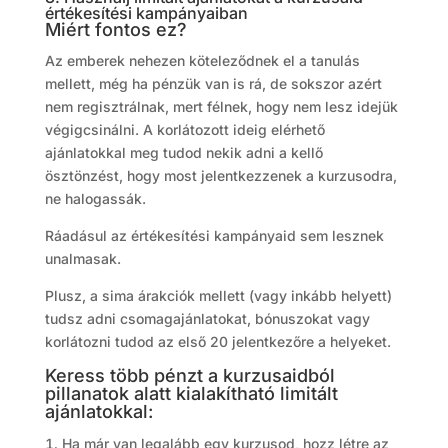
értékesítési kampányaiban
Miért fontos ez?
Az emberek nehezen köteleződnek el a tanulás
mellett, még ha pénzük van is rá, de sokszor azért
nem regisztrálnak, mert félnek, hogy nem lesz idejük
végigcsinálni. A korlátozott ideig elérhető
ajánlatokkal meg tudod nekik adni a kellő
ösztönzést, hogy most jelentkezzenek a kurzusodra,
ne halogassák.
Ráadásul az értékesítési kampányaid sem lesznek
unalmasak.
Plusz, a sima árakciók mellett (vagy inkább helyett)
tudsz adni csomagajánlatokat, bónuszokat vagy
korlátozni tudod az első 20 jelentkezőre a helyeket.
Keress több pénzt a kurzusaidból
pillanatok alatt kialakítható limitált
ajánlatokkal:
Ha már van legalább egy kurzusod, hozz létre az