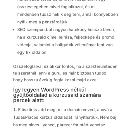
összességében mivel foglalkozol, és mi
mindenben tudsz nekik segíteni, annál könnyebben
nyílik meg a pénztárcájuk
SEO szempontból nagyon hatékony hosszú távon,
ha a kurzusaid címe, leírása, fejlécképe és promó
videója, valamint a hallgatók véleménye fent van
egy fix oldalon
Összefoglalva: ez akkor fontos, ha a szakterületeden
te szeretnél lenni a guru, és már biztosan tudod,
hogy hosszú évekig foglalkozol majd ezzel.
Így legyen WordPress nélkül
gyűjtőoldalad a kurzusaid számára
percek alatt:
Először is add meg, mi a domain neved, ahová a
TudásPiacos kurzus oldaladat irányíthatjuk. Nem baj,
ha még nincs ilyened, párezer forintért vehetsz