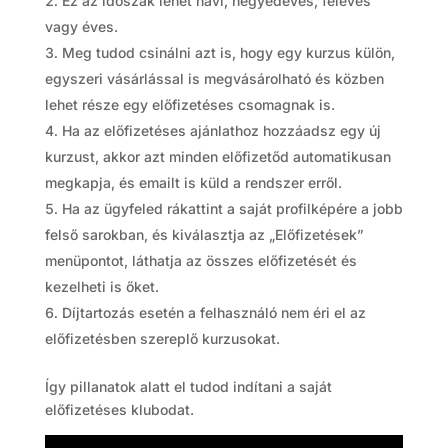
Ez az időszak lehet havi, negyedéves, féléves
vagy éves.
Meg tudod csinálni azt is, hogy egy kurzus külön,
egyszeri vásárlással is megvásárolható és közben
lehet része egy előfizetéses csomagnak is.
Ha az előfizetéses ajánlathoz hozzáadsz egy új
kurzust, akkor azt minden előfizetőd automatikusan
megkapja, és emailt is küld a rendszer erről.
Ha az ügyfeled rákattint a saját profilképére a jobb
felső sarokban, és kiválasztja az „Előfizetések”
menüpontot, láthatja az összes előfizetését és
kezelheti is őket.
Díjtartozás esetén a felhasználó nem éri el az
előfizetésben szereplő kurzusokat.
Így pillanatok alatt el tudod indítani a saját
előfizetéses klubodat.