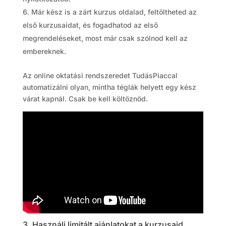
Már kész is a zárt kurzus oldalad, feltöltheted az
első kurzusaidat, és fogadhatod az első
megrendeléseket, most már csak szólnod kell az
embereknek.
Az online oktatási rendszeredet TudásPiaccal
automatizálni olyan, mintha téglák helyett egy kész
várat kapnál. Csak be kell költöznöd.
3. Használj limitált ajánlatokat a kurzusaid