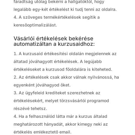
fáradtság utólag bekérni a hallgatóktól, hogy
legalább egy-két értékelést ki tudj tenni az oldalra.
A szöveges termékértékelések segítik a
keresőoptimalizálást.
Vásárlói értékelések bekérése
automatizáltan a kurzusaidhoz:
A kurzusaid értékesítési oldalán megjelennek az
áltatad jóváhagyott értékelések. A legújabb
értékeléseket a kurzusod főoldalára is kiteheted.
Az értékelések csak akkor válnak nyilvánossá, ha
egyenként jóváhagyod őket.
Az ügyfeleid krediteket szerezhetnek az
értékelésekért, melyet törzsvásárlói programod
részévé tehetsz.
Ha a felhasználód látta már a kurzus általad
meghatározott hányadát, akkor kimegy neki az
értékelés emlékeztető email.