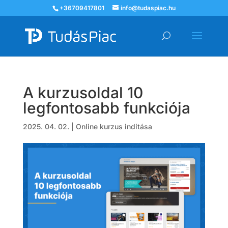
+36709417801
info@tudaspiac.hu
A kurzusoldal 10
legfontosabb funkciója
2025. 04. 02.
|
Online kurzus indítása