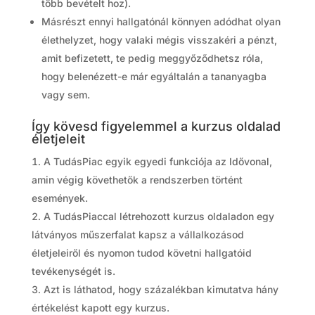
több bevételt hoz).
Másrészt ennyi hallgatónál könnyen adódhat olyan
élethelyzet, hogy valaki mégis visszakéri a pénzt,
amit befizetett, te pedig meggyőződhetsz róla,
hogy belenézett-e már egyáltalán a tananyagba
vagy sem.
Így kövesd figyelemmel a kurzus oldalad
életjeleit
A TudásPiac egyik egyedi funkciója az Idővonal,
amin végig követhetők a rendszerben történt
események.
A TudásPiaccal létrehozott kurzus oldaladon egy
látványos műszerfalat kapsz a vállalkozásod
életjeleiről és nyomon tudod követni hallgatóid
tevékenységét is.
Azt is láthatod, hogy százalékban kimutatva hány
értékelést kapott egy kurzus.