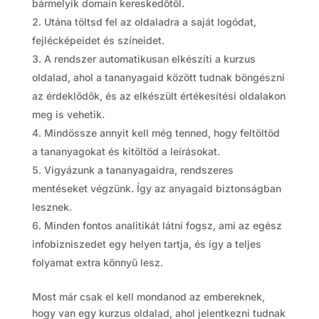
bármelyik domain kereskedőtől.
Utána töltsd fel az oldaladra a saját logódat,
fejlécképeidet és színeidet.
A rendszer automatikusan elkészíti a kurzus
oldalad, ahol a tananyagaid között tudnak böngészni
az érdeklődők, és az elkészült értékesítési oldalakon
meg is vehetik.
Mindössze annyit kell még tenned, hogy feltöltöd
a tananyagokat és kitöltöd a leírásokat.
Vigyázunk a tananyagaidra, rendszeres
mentéseket végzünk. Így az anyagaid biztonságban
lesznek.
Minden fontos analitikát látni fogsz, ami az egész
infobizniszedet egy helyen tartja, és így a teljes
folyamat extra könnyű lesz.
Most már csak el kell mondanod az embereknek,
hogy van egy kurzus oldalad, ahol jelentkezni tudnak