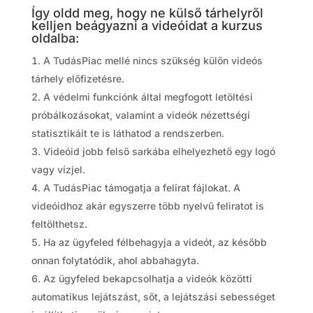
Így oldd meg, hogy ne külső tárhelyről
kelljen beágyazni a videóidat a kurzus
oldalba:
A TudásPiac mellé nincs szükség külön videós
tárhely előfizetésre.
A védelmi funkciónk által megfogott letöltési
próbálkozásokat, valamint a videók nézettségi
statisztikáit te is láthatod a rendszerben.
Videóid jobb felső sarkába elhelyezhető egy logó
vagy vízjel.
A TudásPiac támogatja a felirat fájlokat. A
videóidhoz akár egyszerre több nyelvű feliratot is
feltölthetsz.
Ha az ügyfeled félbehagyja a videót, az később
onnan folytatódik, ahol abbahagyta.
Az ügyfeled bekapcsolhatja a videók közötti
automatikus lejátszást, sőt, a lejátszási sebességet