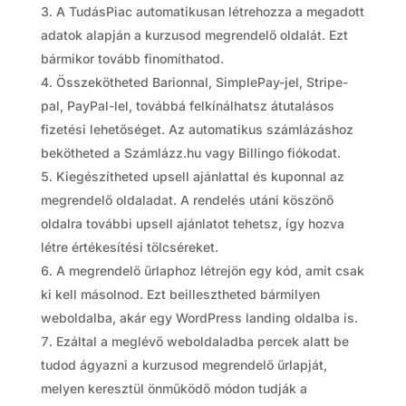
A TudásPiac automatikusan létrehozza a megadott
adatok alapján a kurzusod megrendelő oldalát. Ezt
bármikor tovább finomíthatod.
Összekötheted Barionnal, SimplePay-jel, Stripe-
pal, PayPal-lel, továbbá felkínálhatsz átutalásos
fizetési lehetőséget. Az automatikus számlázáshoz
bekötheted a Számlázz.hu vagy Billingo fiókodat.
Kiegészítheted upsell ajánlattal és kuponnal az
megrendelő oldaladat. A rendelés utáni köszönő
oldalra további upsell ajánlatot tehetsz, így hozva
létre értékesítési tölcséreket.
A megrendelő űrlaphoz létrejön egy kód, amit csak
ki kell másolnod. Ezt beillesztheted bármilyen
weboldalba, akár egy WordPress landing oldalba is.
Ezáltal a meglévő weboldaladba percek alatt be
tudod ágyazni a kurzusod megrendelő űrlapját,
melyen keresztül önműködő módon tudják a