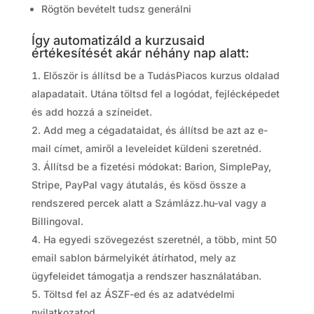
Rögtön bevételt tudsz generálni
Így automatizáld a kurzusaid
értékesítését akár néhány nap alatt:
Először is állítsd be a TudásPiacos kurzus oldalad
alapadatait. Utána töltsd fel a logódat, fejlécképedet
és add hozzá a színeidet.
Add meg a cégadataidat, és állítsd be azt az e-
mail címet, amiről a leveleidet küldeni szeretnéd.
Állítsd be a fizetési módokat: Barion, SimplePay,
Stripe, PayPal vagy átutalás, és kösd össze a
rendszered percek alatt a Számlázz.hu-val vagy a
Billingoval.
Ha egyedi szövegezést szeretnél, a több, mint 50
email sablon bármelyikét átírhatod, mely az
ügyfeleidet támogatja a rendszer használatában.
Töltsd fel az ÁSZF-ed és az adatvédelmi
nyilatkozatod.