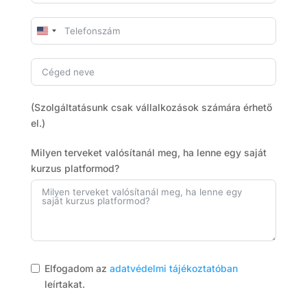
U
n
i
t
e
(Szolgáltatásunk csak vállalkozások számára érhető
d
el.)
S
t
Milyen terveket valósítanál meg, ha lenne egy saját
a
kurzus platformod?
t
e
s
+
1
Elfogadom az
adatvédelmi tájékoztatóban
leírtakat.