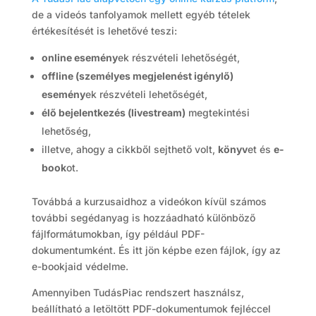
de a videós tanfolyamok mellett egyéb tételek
értékesítését is lehetővé teszi:
online esemény
ek részvételi lehetőségét,
offline (személyes megjelenést igénylő)
esemény
ek részvételi lehetőségét,
élő bejelentkezés (livestream)
megtekintési
lehetőség,
illetve, ahogy a cikkből sejthető volt,
könyv
et és
e-
book
ot.
Továbbá a kurzusaidhoz a videókon kívül számos
további segédanyag is hozzáadható különböző
fájlformátumokban, így például PDF-
dokumentumként. És itt jön képbe ezen fájlok, így az
e-bookjaid védelme.
Amennyiben TudásPiac rendszert használsz,
beállítható a letöltött PDF-dokumentumok fejléccel