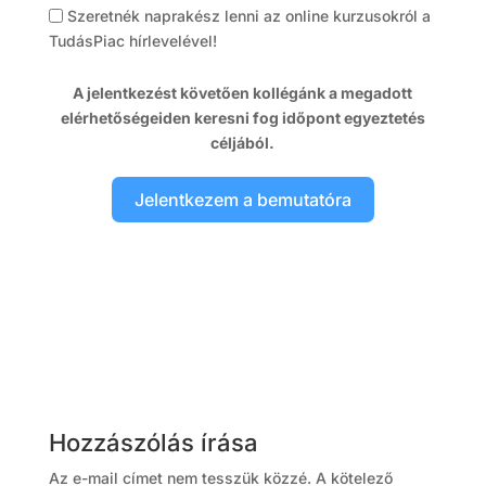
Szeretnék naprakész lenni az online kurzusokról a
TudásPiac hírlevelével!
A jelentkezést követően kollégánk a megadott
elérhetőségeiden keresni fog időpont egyeztetés
céljából.
Jelentkezem a bemutatóra
Hozzászólás írása
Az e-mail címet nem tesszük közzé.
A kötelező