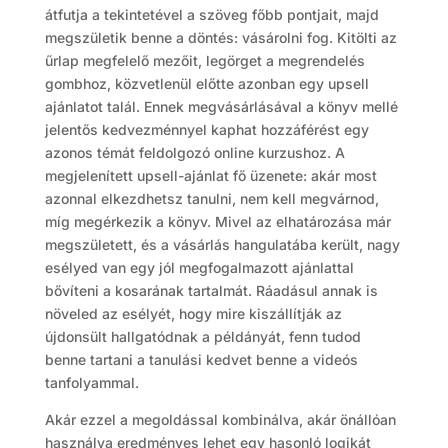
átfutja a tekintetével a szöveg főbb pontjait, majd
megszületik benne a döntés: vásárolni fog. Kitölti az
űrlap megfelelő mezőit, legörget a megrendelés
gombhoz, közvetlenül előtte azonban egy upsell
ajánlatot talál. Ennek megvásárlásával a könyv mellé
jelentős kedvezménnyel kaphat hozzáférést egy
azonos témát feldolgozó online kurzushoz. A
megjelenített upsell-ajánlat fő üzenete: akár most
azonnal elkezdhetsz tanulni, nem kell megvárnod,
míg megérkezik a könyv. Mivel az elhatározása már
megszületett, és a vásárlás hangulatába került, nagy
esélyed van egy jól megfogalmazott ajánlattal
bővíteni a kosarának tartalmát. Ráadásul annak is
növeled az esélyét, hogy mire kiszállítják az
újdonsült hallgatódnak a példányát, fenn tudod
benne tartani a tanulási kedvet benne a videós
tanfolyammal.
Akár ezzel a megoldással kombinálva, akár önállóan
használva eredményes lehet egy hasonló logikát