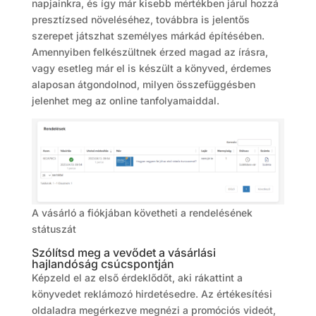
napjainkra, és így már kisebb mértékben járul hozzá
presztízsed növeléséhez, továbbra is jelentős
szerepet játszhat személyes márkád építésében.
Amennyiben felkészültnek érzed magad az írásra,
vagy esetleg már el is készült a könyved, érdemes
alaposan átgondolnod, milyen összefüggésben
jelenhet meg az online tanfolyamaiddal.
A vásárló a fiókjában követheti a rendelésének
státuszát
Szólítsd meg a vevődet a vásárlási
hajlandóság csúcspontján
Képzeld el az első érdeklődőt, aki rákattint a
könyvedet reklámozó hirdetésedre. Az értékesítési
oldaladra megérkezve megnézi a promóciós videót,