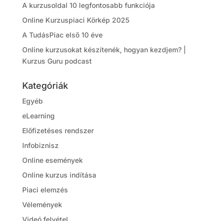
A kurzusoldal 10 legfontosabb funkciója
Online Kurzuspiaci Körkép 2025
A TudásPiac első 10 éve
Online kurzusokat készítenék, hogyan kezdjem? |
Kurzus Guru podcast
Kategóriák
Egyéb
eLearning
Előfizetéses rendszer
Infobiznisz
Online események
Online kurzus indítása
Piaci elemzés
Vélemények
Videó felvétel