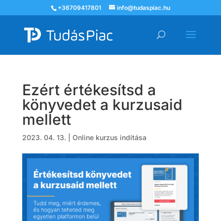
+36709417801
info@tudaspiac.hu
Ezért értékesítsd a
könyvedet a kurzusaid
mellett
2023. 04. 13.
|
Online kurzus indítása