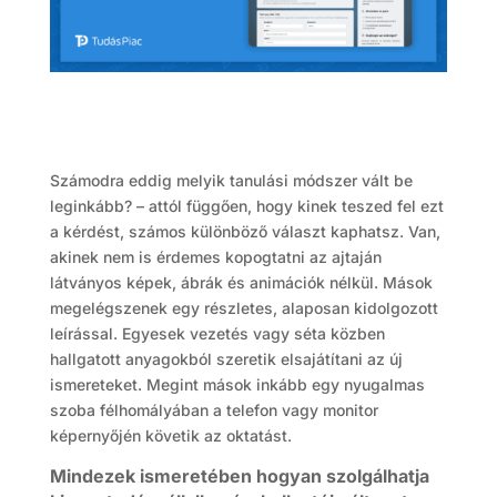
Számodra eddig melyik tanulási módszer vált be
leginkább? – attól függően, hogy kinek teszed fel ezt
a kérdést, számos különböző választ kaphatsz. Van,
akinek nem is érdemes kopogtatni az ajtaján
látványos képek, ábrák és animációk nélkül. Mások
megelégszenek egy részletes, alaposan kidolgozott
leírással. Egyesek vezetés vagy séta közben
hallgatott anyagokból szeretik elsajátítani az új
ismereteket. Megint mások inkább egy nyugalmas
szoba félhomályában a telefon vagy monitor
képernyőjén követik az oktatást.
Mindezek ismeretében hogyan szolgálhatja