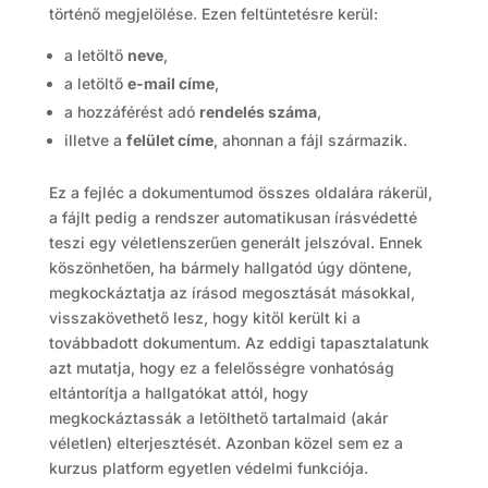
történő megjelölése. Ezen feltüntetésre kerül:
a letöltő
neve
,
a letöltő
e-mail címe
,
a hozzáférést adó
rendelés száma
,
illetve a
felület címe
, ahonnan a fájl származik.
Ez a fejléc a dokumentumod összes oldalára rákerül,
a fájlt pedig a rendszer automatikusan írásvédetté
teszi egy véletlenszerűen generált jelszóval. Ennek
köszönhetően, ha bármely hallgatód úgy döntene,
megkockáztatja az írásod megosztását másokkal,
visszakövethető lesz, hogy kitől került ki a
továbbadott dokumentum. Az eddigi tapasztalatunk
azt mutatja, hogy ez a felelősségre vonhatóság
eltántorítja a hallgatókat attól, hogy
megkockáztassák a letölthető tartalmaid (akár
véletlen) elterjesztését. Azonban közel sem ez a
kurzus platform egyetlen védelmi funkciója.