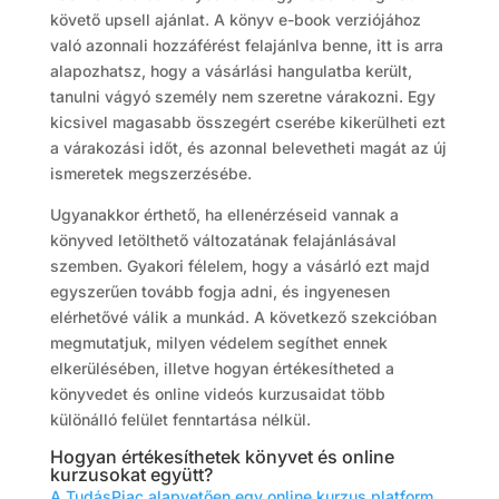
követő upsell ajánlat. A könyv e-book verziójához
való azonnali hozzáférést felajánlva benne, itt is arra
alapozhatsz, hogy a vásárlási hangulatba került,
tanulni vágyó személy nem szeretne várakozni. Egy
kicsivel magasabb összegért cserébe kikerülheti ezt
a várakozási időt, és azonnal belevetheti magát az új
ismeretek megszerzésébe.
Ugyanakkor érthető, ha ellenérzéseid vannak a
könyved letölthető változatának felajánlásával
szemben. Gyakori félelem, hogy a vásárló ezt majd
egyszerűen tovább fogja adni, és ingyenesen
elérhetővé válik a munkád. A következő szekcióban
megmutatjuk, milyen védelem segíthet ennek
elkerülésében, illetve hogyan értékesítheted a
könyvedet és online videós kurzusaidat több
különálló felület fenntartása nélkül.
Hogyan értékesíthetek könyvet és online
kurzusokat együtt?
A TudásPiac alapvetően egy online kurzus platform
,