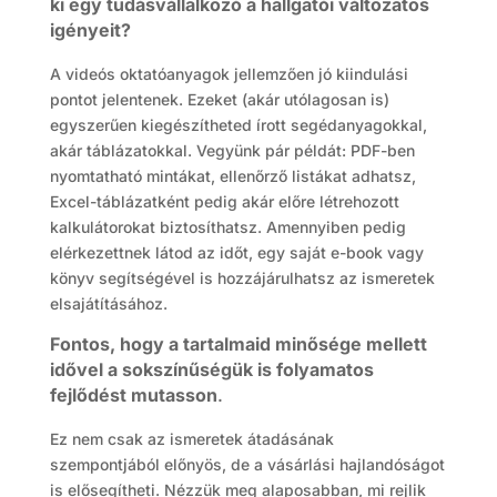
ki egy tudásvállalkozó a hallgatói változatos
igényeit?
A videós oktatóanyagok jellemzően jó kiindulási
pontot jelentenek. Ezeket (akár utólagosan is)
egyszerűen kiegészítheted írott segédanyagokkal,
akár táblázatokkal. Vegyünk pár példát: PDF-ben
nyomtatható mintákat, ellenőrző listákat adhatsz,
Excel-táblázatként pedig akár előre létrehozott
kalkulátorokat biztosíthatsz. Amennyiben pedig
elérkezettnek látod az időt, egy saját e-book vagy
könyv segítségével is hozzájárulhatsz az ismeretek
elsajátításához.
Fontos, hogy a tartalmaid minősége mellett
idővel a sokszínűségük is folyamatos
fejlődést mutasson
.
Ez nem csak az ismeretek átadásának
szempontjából előnyös, de a vásárlási hajlandóságot
is elősegítheti. Nézzük meg alaposabban, mi rejlik