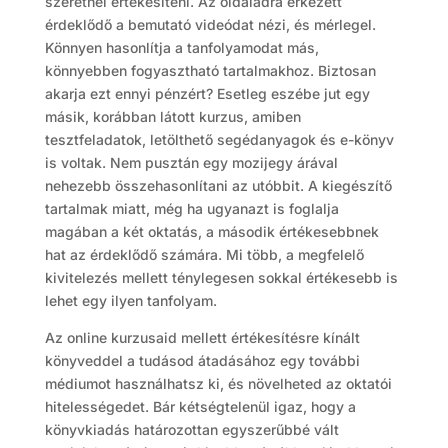
szeretnél értékesíteni. Az oldaladra érkezett
érdeklődő a bemutató videódat nézi, és mérlegel.
Könnyen hasonlítja a tanfolyamodat más,
könnyebben fogyasztható tartalmakhoz. Biztosan
akarja ezt ennyi pénzért? Esetleg eszébe jut egy
másik, korábban látott kurzus, amiben
tesztfeladatok, letölthető segédanyagok és e-könyv
is voltak. Nem pusztán egy mozijegy árával
nehezebb összehasonlítani az utóbbit. A kiegészítő
tartalmak miatt, még ha ugyanazt is foglalja
magában a két oktatás, a második értékesebbnek
hat az érdeklődő számára. Mi több, a megfelelő
kivitelezés mellett ténylegesen sokkal értékesebb is
lehet egy ilyen tanfolyam.
Az online kurzusaid mellett értékesítésre kínált
könyveddel a tudásod átadásához egy további
médiumot használhatsz ki, és növelheted az oktatói
hitelességedet. Bár kétségtelenül igaz, hogy a
könyvkiadás határozottan egyszerűbbé vált