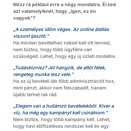
Nézz rá például erre a négy mondatra.
Érzed
azt valamelyiknél, hogy
„igen, ez én
vagyok”?
„A személyes időm véges. Az online átállás
viszont ijesztő.”
Ha minden bevételhez neked kell ott lenned,
nem biztos, hogy több ügyfélre van
szükséged. Lehet, hogy egy új üzleti modellre.
„Tudásbiznisz? Jól hangzik, de attól félek,
rengeteg munka lesz vele.”
Ha az új bevételi láb több adminisztrációt hoz,
mint pénzt, akkor nem felszabadít, hanem
újabb terhet rak rád.
„Elegem van a hullámzó bevételekből. Kiver a
víz, ha még egy kampányt kell csinálnom.”
Nem biztos, hogy több kampány kell. Lehet,
hogy havi előfizetéses rendszer kell és egy