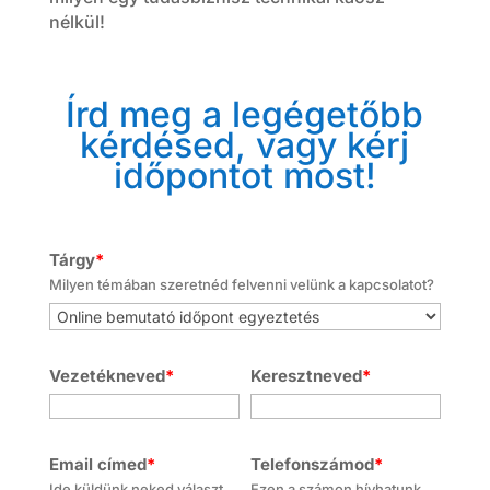
nélkül!
Írd meg a legégetőbb
kérdésed, vagy kérj
időpontot most!
Tárgy
*
Milyen témában szeretnéd felvenni velünk a kapcsolatot?
Vezetékneved
*
Keresztneved
*
Email címed
*
Telefonszámod
*
Ide küldünk neked választ.
Ezen a számon hívhatunk.