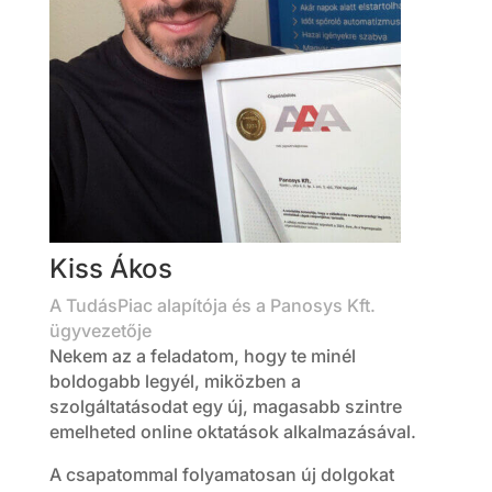
Kiss Ákos
A TudásPiac alapítója és a Panosys Kft.
ügyvezetője
Nekem az a feladatom, hogy te minél
boldogabb legyél, miközben a
szolgáltatásodat egy új, magasabb szintre
emelheted online oktatások alkalmazásával.
A csapatommal folyamatosan új dolgokat