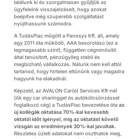
találunk ki és szorgalmasan gyűjtjük az
ügyfeleink visszajelzéseit, hogy azokat
beépítve még szuperebb szolgáltatást
nyújthassunk számodra.
A TudásPiac mögött a Panosys Kft. áll, amely
egy 2011 óta működő, AAA besorolású (ez a
legmagasabb szint), független cégminősítő
által tanúsított, pénzügyileg stabil és
megbízható vállalkozás. Nálunk nem kell attól
tartanod, hogy hirtelen eltűnünk vagy magadra
hagyunk ha elakadnál.
Képzeld, az AVALON Car(e) Services Kft-nél
(ők egy car sharinggel és autókölcsönzéssel
foglalkozó cég) a TudásPiac bevezetése óta
az
új kollégák oktatása 70%-kal kevesebb
oktatói időt igényel, míg az oktatást követő
vizsgán az eredmények 30%-kal javultak.
Részletes üzleti adatokat nem oszthatok meg,