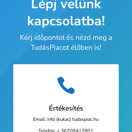
Lépj velünk
kapcsolatba!
Kérj időpontot és nézd meg a
TudásPiacot élőben is!

Értékesítés
Email: info (kukac) tudaspiac.hu
Telefon: + 36709417801