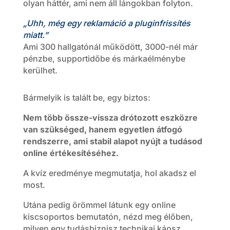
olyan háttér, ami nem áll lángokban folyton.
„Uhh, még egy reklamáció a pluginfrissítés
miatt.”
Ami 300 hallgatónál működött, 3000-nél már
pénzbe, supportidőbe és márkaélménybe
kerülhet.
Bármelyik is talált be, egy biztos:
Nem több össze-vissza drótozott eszközre
van szükséged, hanem egyetlen átfogó
rendszerre, ami stabil alapot nyújt a tudásod
online értékesítéséhez.
A kvíz eredménye megmutatja, hol akadsz el
most.
Utána pedig örömmel látunk egy online
kiscsoportos bemutatón, nézd meg élőben,
milyen egy tudásbiznisz technikai káosz