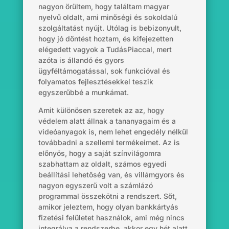
nagyon örültem, hogy találtam magyar
nyelvű oldalt, ami minőségi és sokoldalú
szolgáltatást nyújt. Utólag is bebizonyult,
hogy jó döntést hoztam, és kifejezetten
elégedett vagyok
a TudásPiaccal, mert
azóta is állandó és gyors
ügyféltámogatással, sok funkcióval és
folyamatos fejlesztésekkel teszik
egyszerűbbé a munkámat.
Amit különösen szeretek az az, hogy
védelem alatt állnak a tananyagaim és a
videóanyagok is, nem lehet engedély nélkül
továbbadni a szellemi termékeimet. Az is
előnyös, hogy a saját színvilágomra
szabhattam az oldalt, számos egyedi
beállítási lehetőség van,
és
villámgyors és
nagyon egyszerű volt a számlázó
programmal összekötni a rendszert. Sőt,
amikor jeleztem, hogy olyan bankkártyás
fizetési felületet használok, ami még nincs
integrálva a rendszerbe, akkor egy hét alatt