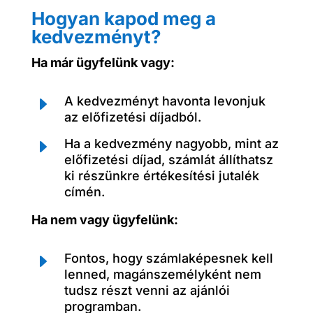
Hogyan kapod meg a
kedvezményt?
Ha már ügyfelünk vagy:
E
A kedvezményt havonta levonjuk
az előfizetési díjadból.
E
Ha a kedvezmény nagyobb, mint az
előfizetési díjad, számlát állíthatsz
ki részünkre értékesítési jutalék
címén.
Ha nem vagy ügyfelünk:
E
Fontos, hogy számlaképesnek kell
lenned, magánszemélyként nem
tudsz részt venni az ajánlói
programban.