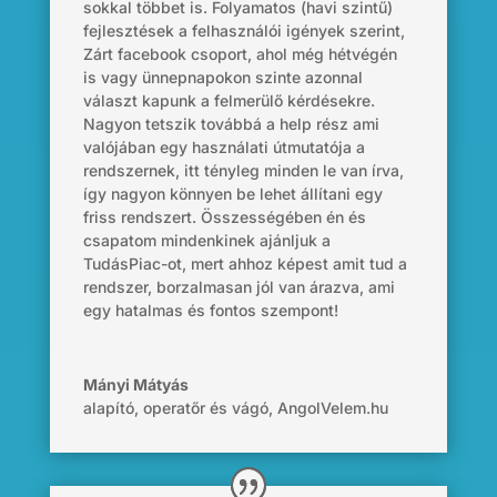
sokkal többet is. Folyamatos (havi szintű)
fejlesztések a felhasználói igények szerint,
Zárt facebook csoport, ahol még hétvégén
is vagy ünnepnapokon szinte azonnal
választ kapunk a felmerülő kérdésekre.
Nagyon tetszik továbbá a
help
rész
ami
valójában egy használati útmutatója a
rendszernek, itt tényleg minden le van írva,
így nagyon könnyen be lehet állítani egy
friss rendszert. Összességében én és
csapatom mindenkinek ajánljuk a
TudásPiac
-ot, mert ahhoz
képest
amit tud a
rendszer, borzalmasan jól van árazva, ami
egy hatalmas és fontos szempont!
Mányi Mátyás
alapító, operatőr és vágó
,
AngolVelem.hu