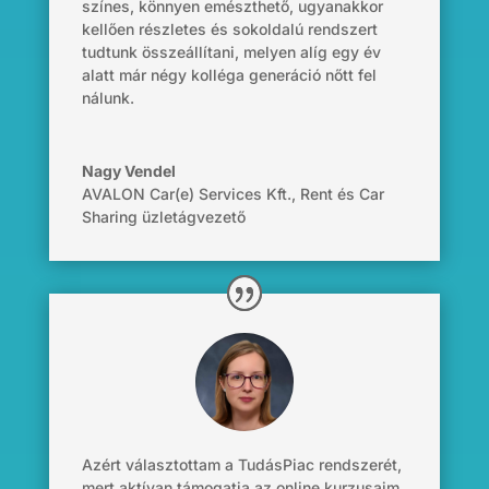
színes, könnyen emészthető, ugyanakkor
kellően részletes és sokoldalú rendszert
tudtunk összeállítani, melyen alíg egy év
alatt már négy kolléga generáció nőtt fel
nálunk.
Nagy Vendel
AVALON Car(e) Services Kft.
,
Rent és Car
Sharing üzletágvezető
Azért választottam a TudásPiac rendszerét,
mert aktívan támogatja az online kurzusaim