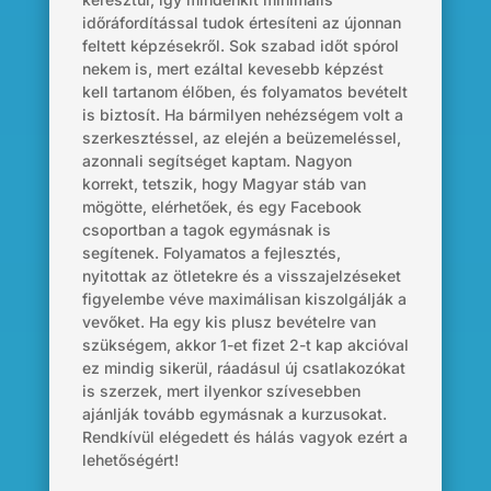
időráfordítással tudok értesíteni az újonnan
feltett képzésekről. Sok szabad időt spórol
nekem is, mert ezáltal kevesebb képzést
kell tartanom élőben, és folyamatos bevételt
is biztosít. Ha bármilyen nehézségem volt a
szerkesztéssel, az elején a beüzemeléssel,
azonnali segítséget kaptam. Nagyon
korrekt, tetszik, hogy Magyar stáb van
mögötte, elérhetőek, és egy Facebook
csoportban a tagok egymásnak is
segítenek. Folyamatos a fejlesztés,
nyitottak az ötletekre és a visszajelzéseket
figyelembe véve maximálisan kiszolgálják a
vevőket. Ha egy kis plusz bevételre van
szükségem, akkor 1-et fizet 2-t kap akcióval
ez mindig sikerül, ráadásul új csatlakozókat
is szerzek, mert ilyenkor szívesebben
ajánlják tovább egymásnak a kurzusokat.
Rendkívül elégedett és hálás vagyok ezért a
lehetőségért!