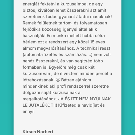
energiát fektetni a kurzusaimba, de egy
biztos, kiválóan lehet összerakni azt amit
szeretnénk tudás gyanánt átadni másoknak!
Remek felületnek tartom, és folyamatosan
fejlődik a közösség igényei által akik
használják! Én munka mellett hobbi célra
bérlem ezt a rendszert egy közel 15 éves
álmom megvalósításához. A technikai részt
(automata fizetés és számlázás....) nem volt
nehéz összerakni, és van segítség több
formában is! Egyelőre még csak két
kurzusom van , de élveztem minden percét a
létrehozásának! 🙂 Bátran ajánlom
mindenkinek aki profi rendszerrel szeretne
dolgozni saját kurzusainak a
megalkotásához. JA ÉS ITT NEM NYÚLNAK
LE JUTALÉKOT!!! Kifizeted a havidíjat és
ennyi!
Kirsch Norbert