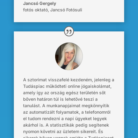
Jancsó Gergely
fotós oktató
,
Jancsó Fotósuli
A sztorimat visszafelé kezdeném, jelenleg a
Tudáspiac működteti online jógaiskolámat,
amely így az ország egész területén sőt
bőven határon túl is lehetővé teszi a
tanulást. A munkanapjaimat megkönnyítik
az automatizált folyamatok, a telefonomról
el tudom rendezni a napi ügyeket legyek
akárhol is. A statisztikák pedig segítenek
nyomon követni az üzletem sikereit. És
sikerek bőven vannak amióta a Tudáspiacot