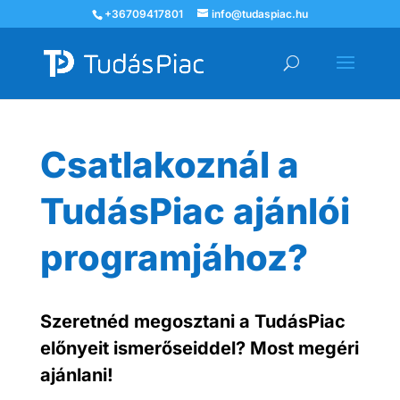
+36709417801
info@tudaspiac.hu
Csatlakoznál a
TudásPiac ajánlói
programjához?
Szeretnéd megosztani a TudásPiac
előnyeit ismerőseiddel? Most megéri
ajánlani!