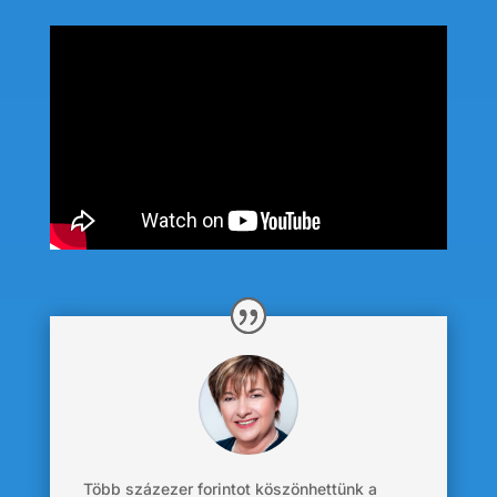
Több százezer forintot köszönhettünk a