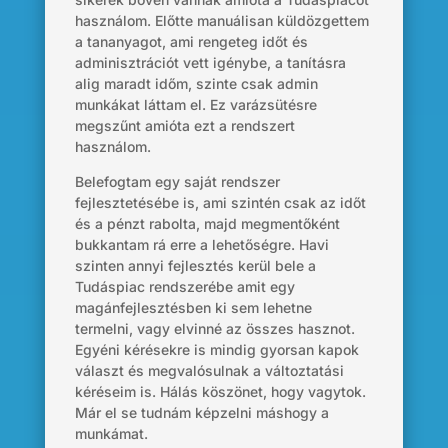
használom. Előtte manuálisan küldözgettem
a tananyagot, ami rengeteg időt és
adminisztrációt vett igénybe, a tanításra
alig maradt időm, szinte csak admin
munkákat láttam el. Ez varázsütésre
megszűnt amióta ezt a rendszert
használom.
Belefogtam egy saját rendszer
fejlesztetésébe is, ami szintén csak az időt
és a pénzt rabolta, majd megmentőként
bukkantam rá erre a lehetőségre. Havi
szinten annyi fejlesztés kerül bele a
Tudáspiac rendszerébe amit egy
magánfejlesztésben ki sem lehetne
termelni, vagy elvinné az összes hasznot.
Egyéni kérésekre is mindig gyorsan kapok
választ és megvalósulnak a változtatási
kéréseim is. Hálás köszönet, hogy vagytok.
Már el se tudnám képzelni máshogy a
munkámat.