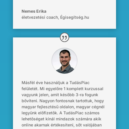
Nemes Erika
életvezetési coach
,
Égisegítség.hu
Másfél éve használjuk a
TudásPiac
felületét. Mi
egyelőre
1 komplett kurzussal
vagyunk jelen, amit később 3-ra fogunk
bővíteni. Nagyon fontosnak tartottuk, hogy
magyar fejlesztésű oldalon, magyar cégnél
legyünk előfizetők. A
TudásPiac
számos
lehetőséget kínál mindazok
számára
akik
online akarnak értékesíteni,
sőt
valójában