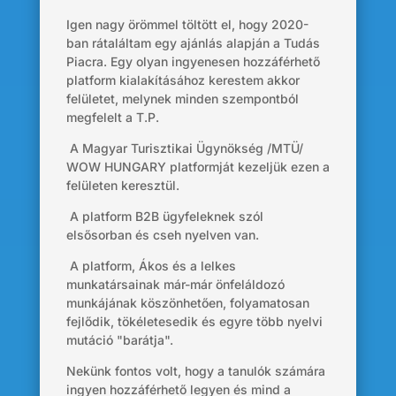
Igen nagy örömmel töltött el, hogy 2020-
ban rátaláltam egy ajánlás alapján a Tudás
Piacra. Egy olyan ingyenesen hozzáférhető
platform kialakításához kerestem akkor
felületet, melynek minden szempontból
megfelelt a T.P.
A Magyar Turisztikai Ügynökség /MTÜ/
WOW HUNGARY platformját kezeljük ezen a
felületen keresztül.
A platform B2B ügyfeleknek szól
elsősorban és cseh nyelven van.
A platform, Ákos és a lelkes
munkatársainak már-már önfeláldozó
munkájának köszönhetően, folyamatosan
fejlődik, tökéletesedik és egyre több nyelvi
mutáció "barátja".
Nekünk fontos volt, hogy a tanulók számára
ingyen hozzáférhető legyen és mind a