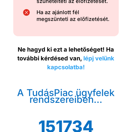
szünetelteti az előfizetését.

Ha az ajánlott fél
megszünteti az előfizetését.
Ne hagyd ki ezt a lehetőséget! Ha
további kérdésed van,
lépj velünk
kapcsolatba!
A TudásPiac ügyfelek
rendszereiben…
151734