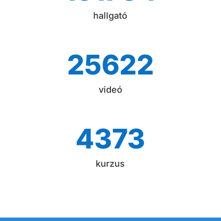
hallgató
25622
videó
4373
kurzus