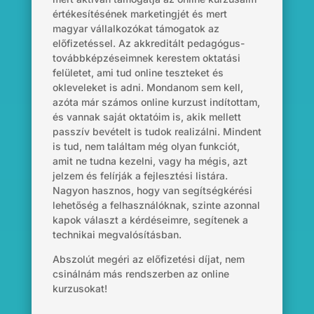
értékesítésének marketingjét és mert
magyar vállalkozókat támogatok az
előfizetéssel. Az akkreditált pedagógus-
továbbképzéseimnek kerestem oktatási
felületet, ami tud online teszteket és
okleveleket is adni. Mondanom sem kell,
azóta már számos online kurzust indítottam,
és vannak saját oktatóim is, akik mellett
passzív bevételt is tudok realizálni. Mindent
is tud, nem találtam még olyan funkciót,
amit ne tudna kezelni, vagy ha mégis, azt
jelzem és felírják a fejlesztési listára.
Nagyon hasznos, hogy van segítségkérési
lehetőség a felhasználóknak, szinte azonnal
kapok választ a kérdéseimre, segítenek a
technikai megvalósításban.
Abszolút megéri az előfizetési díjat, nem
csinálnám más rendszerben az online
kurzusokat!