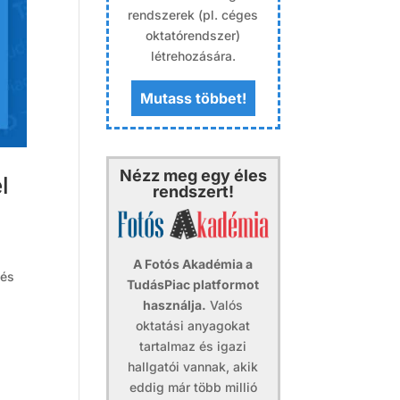
rendszerek (pl. céges
oktatórendszer)
létrehozására.
Mutass többet!
Nézz meg egy éles
l
rendszert!
A Fotós Akadémia a
 és
TudásPiac platformot
használja.
Valós
oktatási anyagokat
tartalmaz és igazi
hallgatói vannak, akik
eddig már több millió