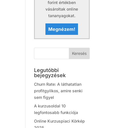
forint értékben
vásároltak online
tananyagokat.
Megnézem!
Legutóbbi
bejegyzések
Churn Rate: A láthatatlan
profitgyilkos, amire senki
sem figyel
A kurzusoldal 10
legfontosabb funkciója
Online Kurzuspiaci Körkép
2025