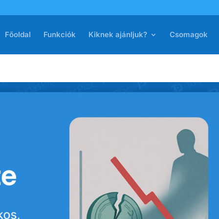
Főoldal
Funkciók
Kiknek ajánljuk?
Csomagok