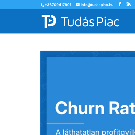
+36709417801
info@tudaspiac.hu