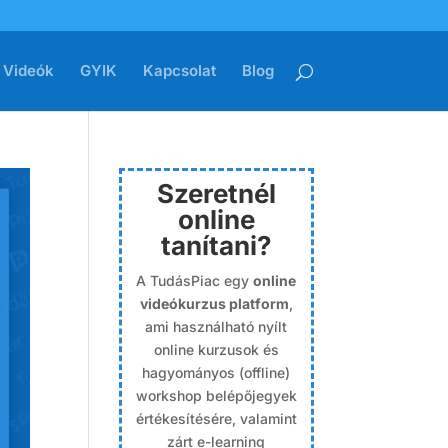
Videók
GYIK
Kapcsolat
Blog
Szeretnél
online
tanítani?
A TudásPiac egy
online
videókurzus platform
,
ami használható nyílt
online kurzusok és
hagyományos (offline)
workshop belépőjegyek
értékesítésére, valamint
zárt e-learning