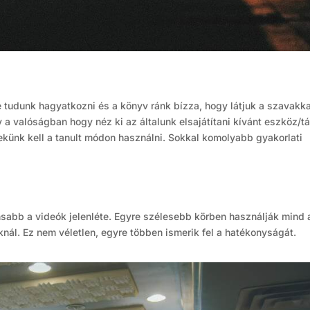
 tudunk hagyatkozni és a könyv ránk bízza, hogy látjuk a szavakka
 a valóságban hogy néz ki az általunk elsajátítani kívánt eszköz/tá
nekünk kell a tanult módon használni. Sokkal komolyabb gyakorlati
sabb a videók jelenléte. Egyre szélesebb körben használják mind 
ráknál. Ez nem véletlen, egyre többen ismerik fel a hatékonyságát.