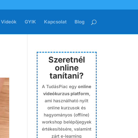
Videók
GYIK
Kapcsolat
Blog
Szeretnél
online
tanítani?
A TudásPiac egy
online
videókurzus platform
,
ami használható nyílt
online kurzusok és
hagyományos (offline)
workshop belépőjegyek
értékesítésére, valamint
zárt e-learning