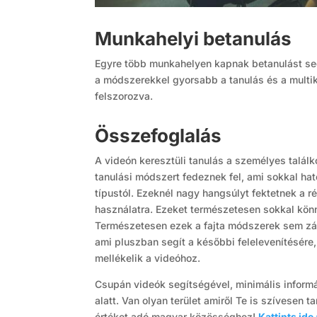
Munkahelyi betanulás
Egyre több munkahelyen kapnak betanulást segí
a módszerekkel gyorsabb a tanulás és a multik
felszorozva.
Összefoglalás
A videón keresztüli tanulás a személyes találk
tanulási módszert fedeznek fel, ami sokkal h
típustól. Ezeknél nagy hangsúlyt fektetnek a r
használatra. Ezeket természetesen sokkal könn
Természetesen ezek a fajta módszerek sem zár
ami pluszban segít a későbbi felelevenítésére,
mellékelik a videóhoz.
Csupán videók segítségével, minimális informá
alatt. Van olyan terület amiről Te is szívesen 
értéket adó magyar közösséghez!
Kattints id