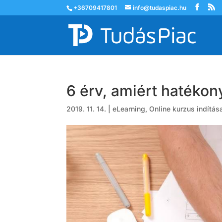
+36709417801
info@tudaspiac.hu
6 érv, amiért hatékon
2019. 11. 14.
|
eLearning
,
Online kurzus indítás