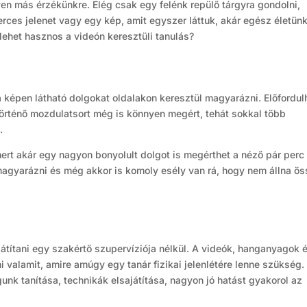
yen más érzékünkre. Elég csak egy felénk repülő tárgyra gondolni,
erces jelenet vagy egy kép, amit egyszer láttuk, akár egész életün
ehet hasznos a videón keresztüli tanulás?
 képen látható dolgokat oldalakon keresztül magyarázni. Előfordul
örténő mozdulatsort még is könnyen megért, tehát sokkal több
.
mert akár egy nagyon bonyolult dolgot is megérthet a néző pár perc
lmagyarázni és még akkor is komoly esély van rá, hogy nem állna ö
játítani egy szakértő szupervíziója nélkül. A videók, hanganyagok 
 valamit, amire amúgy egy tanár fizikai jelenlétére lenne szükség.
nk tanítása, technikák elsajátítása, nagyon jó hatást gyakorol az