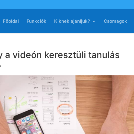
Főoldal
Funkciók
Kiknek ajánljuk?
Csomagok
y a videón keresztüli tanulás
a