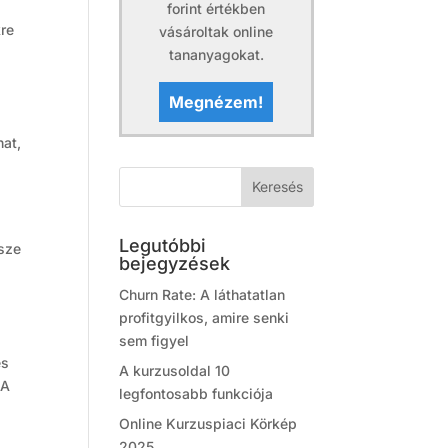
forint értékben
kre
vásároltak online
tananyagokat.
Megnézem!
hat,
Legutóbbi
ssze
bejegyzések
Churn Rate: A láthatatlan
profitgyilkos, amire senki
sem figyel
és
A kurzusoldal 10
 A
legfontosabb funkciója
Online Kurzuspiaci Körkép
2025