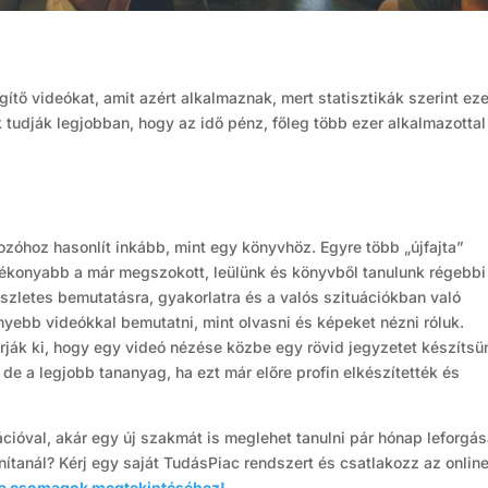
tő videókat, amit azért alkalmaznak, mert statisztikák szerint ez
 tudják legjobban, hogy az idő pénz, főleg több ezer alkalmazottal
ozóhoz hasonlít inkább, mint egy könyvhöz. Egyre több „újfajta”
atékonyabb a már megszokott, leülünk és könyvből tanulunk régebbi
észletes bemutatásra, gyakorlatra és a valós szituációkban való
yebb videókkal bemutatni, mint olvasni és képeket nézni róluk.
ják ki, hogy egy videó nézése közbe egy rövid jegyzetet készítsü
 de a legjobb tananyag, ha ezt már előre profin elkészítették és
cióval, akár egy új szakmát is meglehet tanulni pár hónap leforgá
tanítanál? Kérj egy saját TudásPiac rendszert és csatlakozz az onlin
e a csomagok megtekintéséhez!