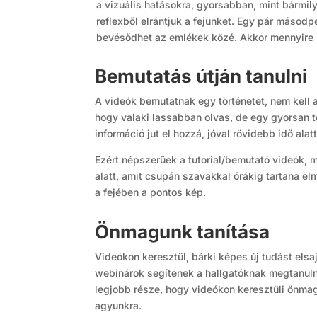
a vizuális hatásokra, gyorsabban, mint bármil
reflexből elrántjuk a fejünket. Egy pár másodp
bevésődhet az emlékek közé. Akkor mennyire l
Bemutatás útján tanulni
A videók bemutatnak egy történetet, nem kell a
hogy valaki lassabban olvas, de egy gyorsan t
információ jut el hozzá, jóval rövidebb idő alatt
Ezért népszerűek a tutorial/bemutató videók, 
alatt, amit csupán szavakkal órákig tartana e
a fejében a pontos kép.
Önmagunk tanítása
Videókon keresztül, bárki képes új tudást elsa
webinárok segítenek a hallgatóknak megtanulni
legjobb része, hogy videókon keresztüli önmagu
agyunkra.