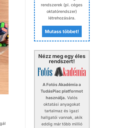
rendszerek (pl. céges
oktatórendszer)
létrehozására.
Mutass többet!
Nézz meg egy éles
rendszert!
A Fotós Akadémia a
TudásPiac platformot
használja.
Valós
oktatási anyagokat
tartalmaz és igazi
hallgatói vannak, akik
gál
eddig már több millió