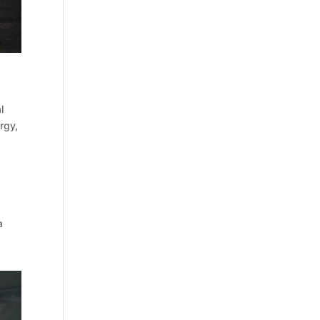
l
rgy,
a