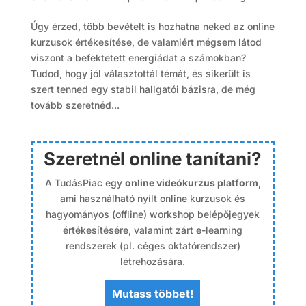
Úgy érzed, több bevételt is hozhatna neked az online
kurzusok értékesítése, de valamiért mégsem látod
viszont a befektetett energiádat a számokban?
Tudod, hogy jól választottál témát, és sikerült is
szert tenned egy stabil hallgatói bázisra, de még
tovább szeretnéd...
Szeretnél online tanítani?
A TudásPiac egy
online videókurzus platform
,
ami használható nyílt online kurzusok és
hagyományos (offline) workshop belépőjegyek
értékesítésére, valamint zárt e-learning
rendszerek (pl. céges oktatórendszer)
létrehozására.
Mutass többet!