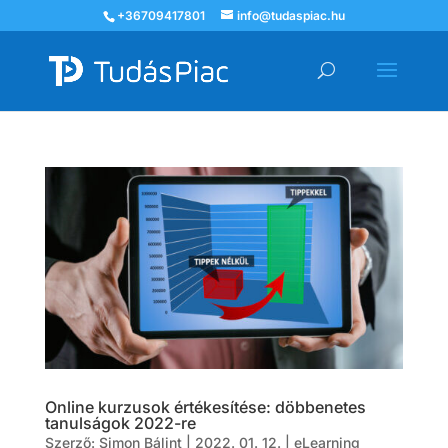
+36709417801
info@tudaspiac.hu
Online kurzusok értékesítése: döbbenetes
tanulságok 2022-re
Szerző:
Simon Bálint
|
2022. 01. 12.
|
eLearning