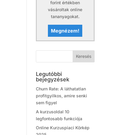
forint értékben
vásároltak online
tananyagokat.
Megnézem!
Legutóbbi
bejegyzések
Churn Rate: A láthatatlan
profitgyilkos, amire senki
sem figyel
A kurzusoldal 10
legfontosabb funkciója
Online Kurzuspiaci Körkép
2025