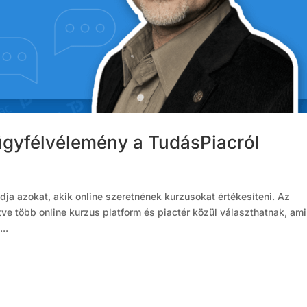
 ügyfélvélemény a TudásPiacról
dja azokat, akik online szeretnének kurzusokat értékesíteni. Az
tve több online kurzus platform és piactér közül választhatnak, ami
..