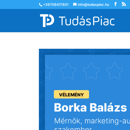
+36709417801
info@tudaspiac.hu