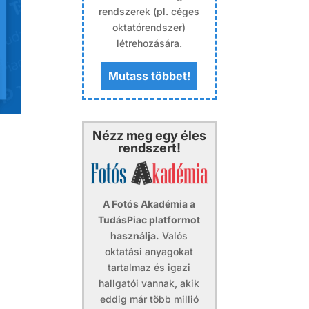
rendszerek (pl. céges
oktatórendszer)
létrehozására.
Mutass többet!
Nézz meg egy éles
rendszert!
A Fotós Akadémia a
TudásPiac platformot
használja.
Valós
oktatási anyagokat
tartalmaz és igazi
hallgatói vannak, akik
eddig már több millió