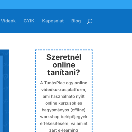
Videók
GYIK
Kapcsolat
Blog
Szeretnél
online
tanítani?
A TudásPiac egy
online
videókurzus platform
,
ami használható nyílt
online kurzusok és
hagyományos (offline)
workshop belépőjegyek
értékesítésére, valamint
zárt e-learning