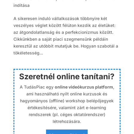
indítása
A sikeresen induló vállalkozások többnyire két
veszélyes véglet között félúton kezdik az életüket:
az átgondolatlanság és a perfekcionizmus között.
Cikkünkben a saját piaci szegmensünk példáin
keresztül az utóbbit mutatjuk be. Hogyan szabotál a
tökéletesség...
Szeretnél online tanítani?
A TudásPiac egy
online videókurzus platform
,
ami használható nyílt online kurzusok és
hagyományos (offline) workshop belépőjegyek
értékesítésére, valamint zárt e-learning
rendszerek (pl. céges oktatórendszer)
létrehozására.