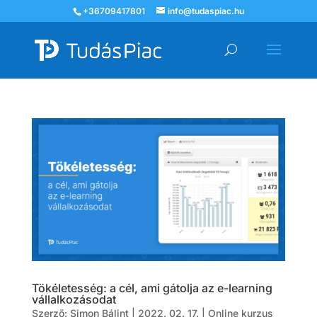
+36709417801
info@tudaspiac.hu
Tökéletesség: a cél, ami gátolja az e-learning
vállalkozásodat
Szerző:
Simon Bálint
|
2022. 02. 17.
|
Online kurzus