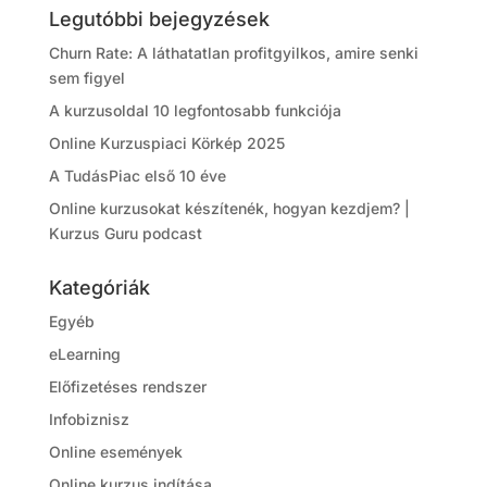
Legutóbbi bejegyzések
Churn Rate: A láthatatlan profitgyilkos, amire senki
sem figyel
A kurzusoldal 10 legfontosabb funkciója
Online Kurzuspiaci Körkép 2025
A TudásPiac első 10 éve
Online kurzusokat készítenék, hogyan kezdjem? |
Kurzus Guru podcast
Kategóriák
Egyéb
eLearning
Előfizetéses rendszer
Infobiznisz
Online események
Online kurzus indítása