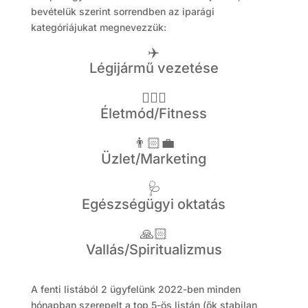
bevételük szerint sorrendben az iparági
kategóriájukat megnevezzük:
✈️
Légijármű vezetése
🤸🏻‍♂️
Életmód/Fitness
👨🏻‍💼
Üzlet/Marketing
🩺
Egészségügyi oktatás
🙏🏻
Vallás/Spiritualizmus
A fenti listából 2 ügyfelünk 2022-ben minden
hónapban szerepelt a top 5-ös listán (ők stabilan