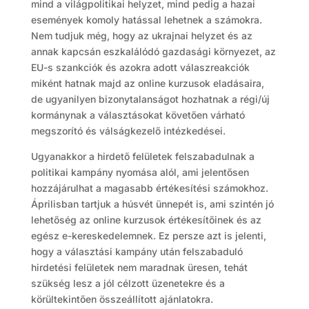
mind a világpolitikai helyzet, mind pedig a hazai
események komoly hatással lehetnek a számokra.
Nem tudjuk még, hogy az ukrajnai helyzet és az
annak kapcsán eszkalálódó gazdasági környezet, az
EU-s szankciók és azokra adott válaszreakciók
miként hatnak majd az online kurzusok eladásaira,
de ugyanilyen bizonytalanságot hozhatnak a régi/új
kormánynak a választásokat követően várható
megszorító és válságkezelő intézkedései.
Ugyanakkor a hirdető felületek felszabadulnak a
politikai kampány nyomása alól, ami jelentősen
hozzájárulhat a magasabb értékesítési számokhoz.
Áprilisban tartjuk a húsvét ünnepét is, ami szintén jó
lehetőség az online kurzusok értékesítőinek és az
egész e-kereskedelemnek. Ez persze azt is jelenti,
hogy a választási kampány után felszabaduló
hirdetési felületek nem maradnak üresen, tehát
szükség lesz a jól célzott üzenetekre és a
körültekintően összeállított ajánlatokra.