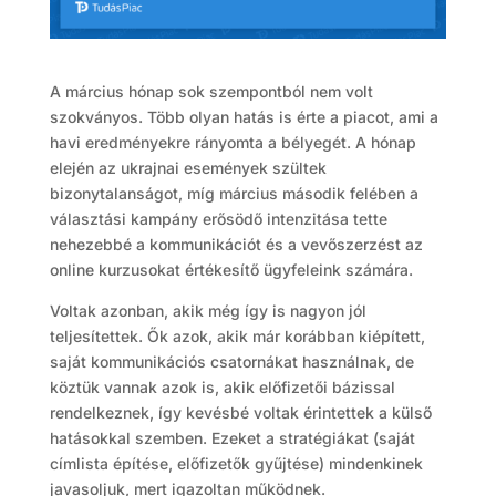
A március hónap sok szempontból nem volt
szokványos. Több olyan hatás is érte a piacot, ami a
havi eredményekre rányomta a bélyegét. A hónap
elején az ukrajnai események szültek
bizonytalanságot, míg március második felében a
választási kampány erősödő intenzitása tette
nehezebbé a kommunikációt és a vevőszerzést az
online kurzusokat értékesítő ügyfeleink számára.
Voltak azonban, akik még így is nagyon jól
teljesítettek. Ők azok, akik már korábban kiépített,
saját kommunikációs csatornákat használnak, de
köztük vannak azok is, akik előfizetői bázissal
rendelkeznek, így kevésbé voltak érintettek a külső
hatásokkal szemben. Ezeket a stratégiákat (saját
címlista építése, előfizetők gyűjtése) mindenkinek
javasoljuk, mert igazoltan működnek.