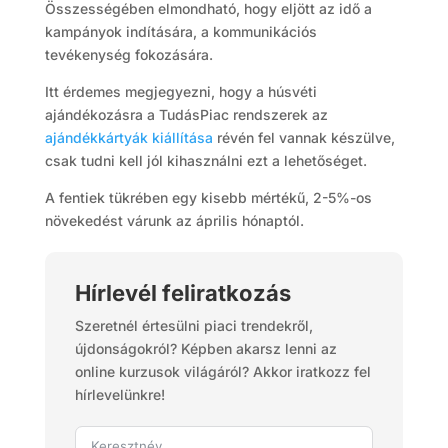
Összességében elmondható, hogy eljött az idő a
kampányok indítására, a kommunikációs
tevékenység fokozására.
Itt érdemes megjegyezni, hogy a húsvéti
ajándékozásra a TudásPiac rendszerek az
ajándékkártyák kiállítása
révén fel vannak készülve,
csak tudni kell jól kihasználni ezt a lehetőséget.
A fentiek tükrében egy kisebb mértékű, 2-5%-os
növekedést várunk az április hónaptól.
Hírlevél feliratkozás
Szeretnél értesülni piaci trendekről,
újdonságokról? Képben akarsz lenni az
online kurzusok világáról? Akkor iratkozz fel
hírlevelünkre!