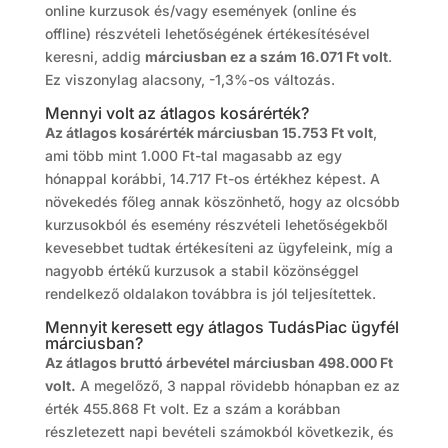
online kurzusok és/vagy események (online és
offline) részvételi lehetőségének értékesítésével
keresni, addig
márciusban ez a szám 16.071 Ft volt
.
Ez viszonylag alacsony, -1,3%-os változás.
Mennyi volt az átlagos kosárérték?
Az átlagos kosárérték márciusban 15.753 Ft volt
,
ami több mint 1.000 Ft-tal magasabb az egy
hónappal korábbi, 14.717 Ft-os értékhez képest. A
növekedés főleg annak köszönhető, hogy az olcsóbb
kurzusokból és esemény részvételi lehetőségekből
kevesebbet tudtak értékesíteni az ügyfeleink, míg a
nagyobb értékű kurzusok a stabil közönséggel
rendelkező oldalakon továbbra is jól teljesítettek.
Mennyit keresett egy átlagos TudásPiac ügyfél
márciusban?
Az átlagos bruttó árbevétel márciusban 498.000 Ft
volt.
A megelőző, 3 nappal rövidebb hónapban ez az
érték 455.868 Ft volt. Ez a szám a korábban
részletezett napi bevételi számokból következik, és