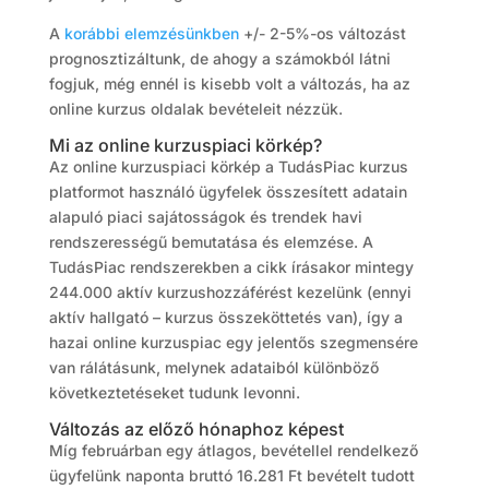
A
korábbi elemzésünkben
+/- 2-5%-os változást
prognosztizáltunk, de ahogy a számokból látni
fogjuk, még ennél is kisebb volt a változás, ha az
online kurzus oldalak bevételeit nézzük.
Mi az online kurzuspiaci körkép?
Az online kurzuspiaci körkép a TudásPiac kurzus
platformot használó ügyfelek összesített adatain
alapuló piaci sajátosságok és trendek havi
rendszerességű bemutatása és elemzése. A
TudásPiac rendszerekben a cikk írásakor mintegy
244.000 aktív kurzushozzáférést kezelünk (ennyi
aktív hallgató – kurzus összeköttetés van), így a
hazai online kurzuspiac egy jelentős szegmensére
van rálátásunk, melynek adataiból különböző
következtetéseket tudunk levonni.
Változás az előző hónaphoz képest
Míg februárban egy átlagos, bevétellel rendelkező
ügyfelünk naponta bruttó 16.281 Ft bevételt tudott