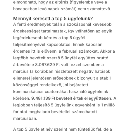
elmondható, hogy az eltérés (figyelembe véve a
hónapokban levő napok számát) nem számottevő.
Mennyit keresett a top 5 ügyfelünk?
A fenti eredmények talán a szokásosnál kevesebb
érdekességet tartalmaztak, így vélhetően az egyik
legérdekesebb kérdés a top 5 ügyfél
teljesítményével kapcsolatos. Ennek kapcsán
érdemes itt is elővenni a februári számokat. Akkor a
legtöbb bevételt szerző 5 ügyfél együttes bruttó
árbevétele 8.067.629 Ft volt, ezzel szemben a
március (a korábban részletezett negatív hatások
ellenére) jelentősen erősebbnek bizonyult a stabil
közönséggel rendelkező, jól bejáratott
kommunikációs csatornákat használó ügyfeleink
körében:
9.481.139 Ft bevételt értek el együttesen.
A
legjobban teljesítő 5 ügyfelünk egyenként is 1 millió
forintot meghaladó bevétellel számolhatott
márciusban.
A top 5 ügyfelet név szerint nem tűntetjük fel, de a