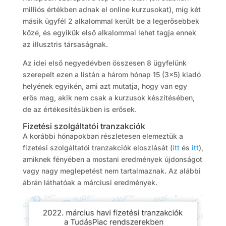
milliós értékben adnak el online kurzusokat), míg két
másik ügyfél 2 alkalommal került be a legerősebbek
közé, és egyikük első alkalommal lehet tagja ennek
az illusztris társaságnak.
Az idei első negyedévben összesen 8 ügyfelünk
szerepelt ezen a listán a három hónap 15 (3×5) kiadó
helyének egyikén, ami azt mutatja, hogy van egy
erős mag, akik nem csak a kurzusok készítésében,
de az értékesítésükben is erősek.
Fizetési szolgáltatói tranzakciók
A korábbi hónapokban részletesen elemeztük a
fizetési szolgáltatói tranzakciók eloszlását (
itt
és
itt
),
amiknek fényében a mostani eredmények újdonságot
vagy nagy meglepetést nem tartalmaznak. Az alábbi
ábrán láthatóak a márciusi eredmények.