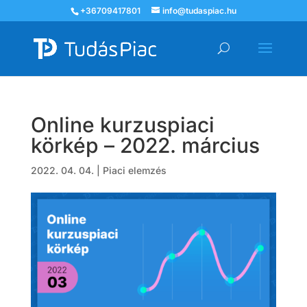
+36709417801
info@tudaspiac.hu
Online kurzuspiaci
körkép – 2022. március
2022. 04. 04.
|
Piaci elemzés