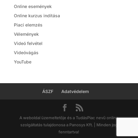
Online események
Online kurzus indítása
Piaci elemzés
Vélemények
Videó felvétel
Videóvágás
YouTube
ÁSZF
Adatvédelem
A weboldal üzemeltetője és a TudásPiac nevű online
szolgáltatás tulajdonosa a Panosys Kft. | Minden jog
fenntartva!