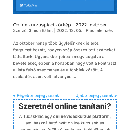
Online kurzuspiaci körkép – 2022. október
Szerző:
Simon Bálint
|
2022. 12. 05.
|
Piaci elemzés
Az október hónap több ügyfelünknek is erős
forgalmat hozott, nagyon szép összesített számokat
láthattunk. Ugyanakkor jobban megvizsgálva a
bevételeket, ebben a hónapban nagy volt a kontraszt
a lista felső szegmense és a többiek között. A
szakadék azért volt látványos,...
« Régebbi bejegyzések
Újabb bejegyzések »
Szeretnél online tanítani?
A TudásPiac egy
online videókurzus platform
,
ami használható nyílt online kurzusok és
hagyományos (offline) workshop belépőjegyek