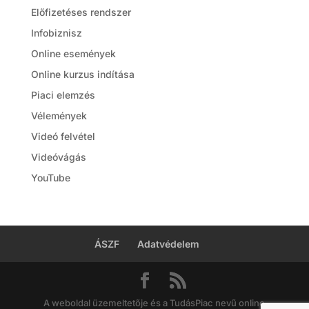
Előfizetéses rendszer
Infobiznisz
Online események
Online kurzus indítása
Piaci elemzés
Vélemények
Videó felvétel
Videóvágás
YouTube
ÁSZF
Adatvédelem
A weboldal üzemeltetője és a TudásPiac nevű online