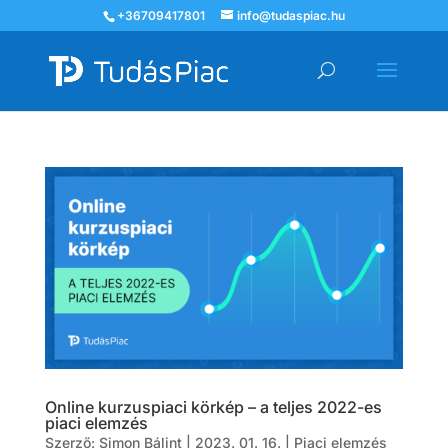
+36709417801
info@tudaspiac.hu
Online kurzuspiaci körkép – a teljes 2022-es
piaci elemzés
Szerző:
Simon Bálint
|
2023. 01. 16.
|
Piaci elemzés