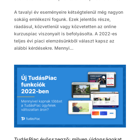
A tavalyi év eseményeire kétségtelenül még nagyon
sokáig emlékezni fogunk. Ezek jelentős része,
ráadásul, közvetlenül vagy közvetetten az online
kurzuspiac viszonyait is befolyásolta. A 2022-es
teljes évi piaci elemzésünkből választ kapsz az
alábbi kérdésekre. Mennyi...
TudásPiac évösszegző: milyen újdonságokat